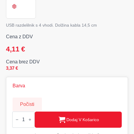
USB razdelilnik s 4 vhodi. Dolžina kabla 14,5 cm
Cena z DDV
4,11
€
Cena brez DDV
3,37
€
Barva
Počisti
ALUHUB
USB
Dodaj V Košarico
razdelilnik
s
4