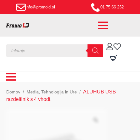
info@promold.si
01 75 66 252
Products
search
ALUHUB USB
Domov
Media, Tehnologija in Ure
razdelilnik s 4 vhodi.