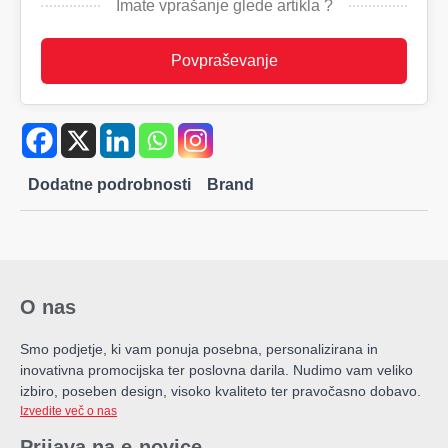
Imate vprašanje glede artikla ?
vhodi.
količina
Povpraševanje
Dodatne podrobnosti
Brand
O nas
Smo podjetje, ki vam ponuja posebna, personalizirana in
inovativna promocijska ter poslovna darila. Nudimo vam veliko
izbiro, poseben design, visoko kvaliteto ter pravočasno dobavo.
Izvedite več o nas
Prijava na e-novice