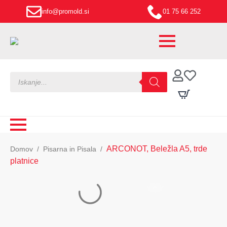
info@promold.si
01 75 66 252
Products
search
ARCONOT, Beležla A5, trde
Domov
Pisarna in Pisala
platnice