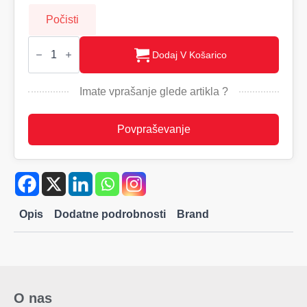
Počisti
ARCONOT,
Beležla
Dodaj V Košarico
A5,
trde
platnice
Imate vprašanje glede artikla ?
količina
Povpraševanje
Opis
Dodatne podrobnosti
Brand
O nas