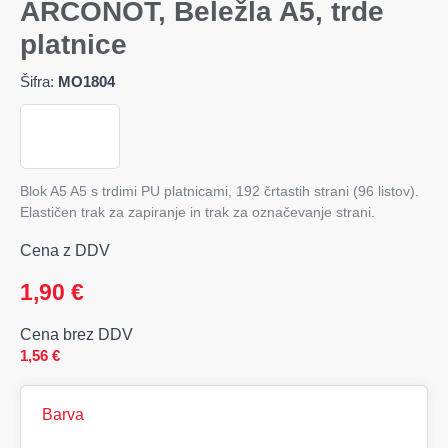
ARCONOT, Beležla A5, trde
platnice
Šifra:
MO1804
Blok A5 A5 s trdimi PU platnicami, 192 črtastih strani (96 listov).
Elastičen trak za zapiranje in trak za označevanje strani.
Cena z DDV
1,90
€
Cena brez DDV
1,56
€
Barva