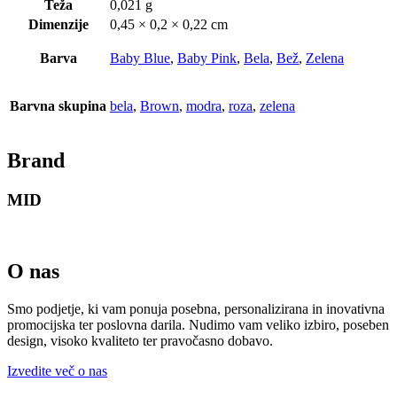
Teža
0,021 g
Dimenzije
0,45 × 0,2 × 0,22 cm
Barva
Baby Blue
,
Baby Pink
,
Bela
,
Bež
,
Zelena
Barvna skupina
bela
,
Brown
,
modra
,
roza
,
zelena
Brand
MID
O nas
Smo podjetje, ki vam ponuja posebna, personalizirana in inovativna
promocijska ter poslovna darila. Nudimo vam veliko izbiro, poseben
design, visoko kvaliteto ter pravočasno dobavo.
Izvedite več o nas