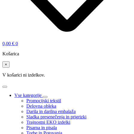
0,00
€
0
Košarica
×
V košarici ni izdelkov.
Vse kategorije
Promocijski tekstil
Delovna obleka
Darila in darilna embalaža
Sladka presenečenja in prigrizki
Trajnostni EKO izdelki
Pisarna in pisala
Torbe in Potovanja