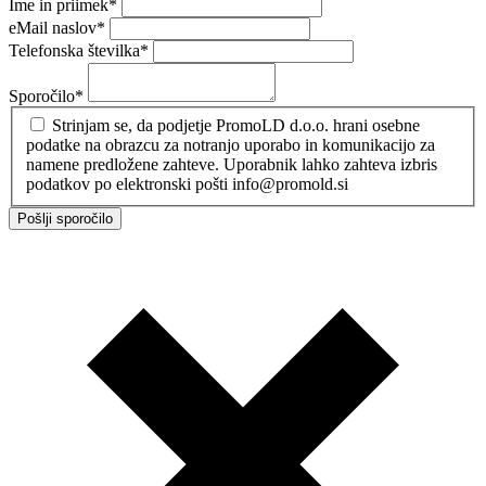
Ime in priimek
*
eMail naslov
*
Telefonska številka
*
Sporočilo
*
Strinjam se, da podjetje PromoLD d.o.o. hrani osebne
podatke na obrazcu za notranjo uporabo in komunikacijo za
namene predložene zahteve. Uporabnik lahko zahteva izbris
podatkov po elektronski pošti info@promold.si
Pošlji sporočilo