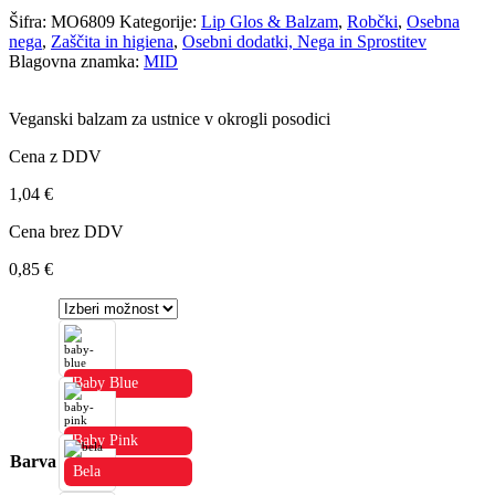
Šifra:
MO6809
Kategorije:
Lip Glos & Balzam
,
Robčki
,
Osebna
nega
,
Zaščita in higiena
,
Osebni dodatki, Nega in Sprostitev
Blagovna znamka:
MID
Veganski balzam za ustnice v okrogli posodici
Cena z DDV
1,04
€
Cena brez DDV
0,85
€
Baby Blue
Baby Pink
Barva
Bela