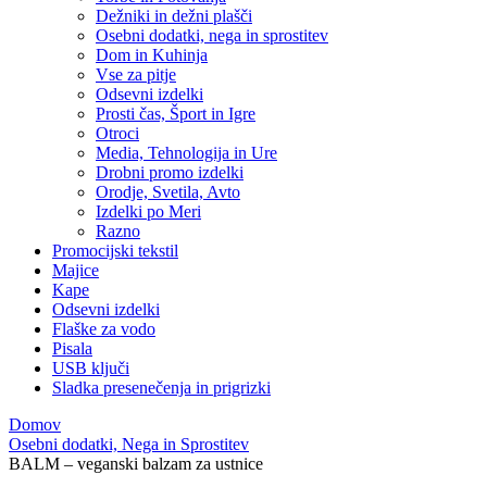
Dežniki in dežni plašči
Osebni dodatki, nega in sprostitev
Dom in Kuhinja
Vse za pitje
Odsevni izdelki
Prosti čas, Šport in Igre
Otroci
Media, Tehnologija in Ure
Drobni promo izdelki
Orodje, Svetila, Avto
Izdelki po Meri
Razno
Promocijski tekstil
Majice
Kape
Odsevni izdelki
Flaške za vodo
Pisala
USB ključi
Sladka presenečenja in prigrizki
Domov
Osebni dodatki, Nega in Sprostitev
BALM – veganski balzam za ustnice