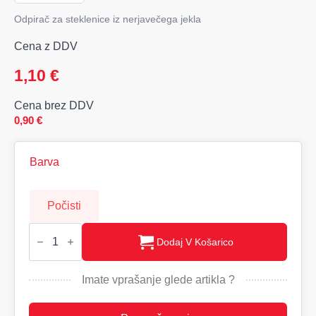
Odpirač za steklenice iz nerjavečega jekla
Cena z DDV
1,10
€
Cena brez DDV
0,90
€
Barva
Počisti
BARRY
Odpirač
Dodaj V Košarico
za
steklenice
količina
Imate vprašanje glede artikla ?