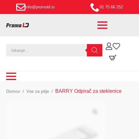
info@promold.si
01 75 66 252
Products
search
BARRY Odpirač za steklenice
Domov
Vse za pitje