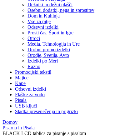
Dežniki in dežni plašči
Osebni dodatki, nega in sprostitev
Dom in Kuhinja
Vse za pitje
Odsevni izdelki
Prosti čas, Šport in Igre
Otroci
Media, Tehnologija in Ure
Drobni promo izdelki
Orodje, Svetila, Avto
Izdelki po Meri
Razno
Promocijski tekstil
Majice
Kape
Odsevni izdelki
Flaške za vodo
Pisala
USB ključi
Sladka presenečenja in prigrizki
Domov
Pisarna in Pisala
BLACK LCD tablica za pisanje s pisalom