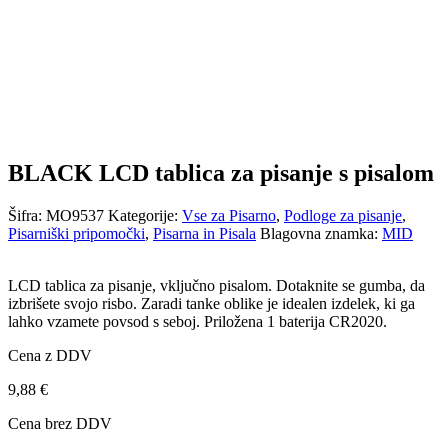
BLACK LCD tablica za pisanje s pisalom
Šifra:
MO9537
Kategorije:
Vse za Pisarno
,
Podloge za pisanje
,
Pisarniški pripomočki
,
Pisarna in Pisala
Blagovna znamka:
MID
LCD tablica za pisanje, vključno pisalom. Dotaknite se gumba, da
izbrišete svojo risbo. Zaradi tanke oblike je idealen izdelek, ki ga
lahko vzamete povsod s seboj. Priložena 1 baterija CR2020.
Cena z DDV
9,88
€
Cena brez DDV