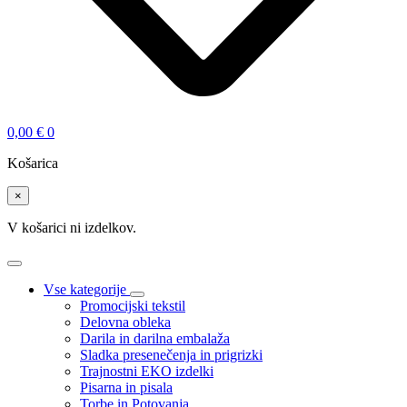
0,00
€
0
Košarica
×
V košarici ni izdelkov.
Vse kategorije
Promocijski tekstil
Delovna obleka
Darila in darilna embalaža
Sladka presenečenja in prigrizki
Trajnostni EKO izdelki
Pisarna in pisala
Torbe in Potovanja