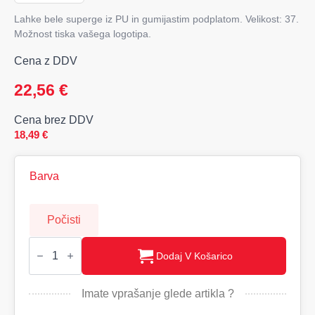
Lahke bele superge iz PU in gumijastim podplatom. Velikost: 37.
Možnost tiska vašega logotipa.
Cena z DDV
22,56
€
Cena brez DDV
18,49
€
Barva
Počisti
BLANCOS
lahke
Dodaj V Košarico
superge
38
količina
Imate vprašanje glede artikla ?