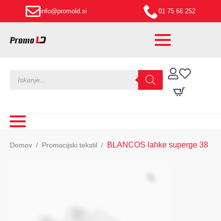
info@promold.si
01 75 66 252
Products
search
BLANCOS lahke superge 38
Domov
Promocijski tekstil