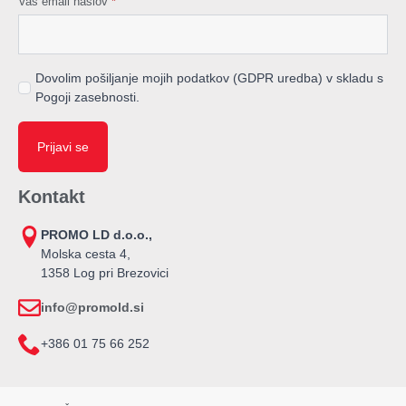
Vaš email naslov
*
Dovolim pošiljanje mojih podatkov (GDPR uredba) v skladu s
Pogoji zasebnosti.
Prijavi se
Kontakt
PROMO LD d.o.o.,
Molska cesta 4,
1358 Log pri Brezovici
info@promold.si
+386 01 75 66 252