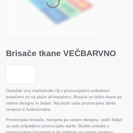
Brisače tkane VEČBARVNO
Dosežite svoj marketinški cilj s promocijskimi unikatnimi
brisačami za na plažo ali kopalnico. Brisače so lahko tkane po
vašem designu in željah. Naj bodo vaša promocijska darila
cenjena in funkcionalna.
Promocijske brisače, narejene po vašem designu, vaših željah
so zelo priljubljeno promocijsko darilo. Bodite unikatni s
promocijskimi brisačami in jih izdelajte po vašem designu.