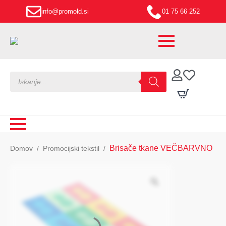
info@promold.si
01 75 66 252
Products
search
Brisače tkane VEČBARVNO
Domov
Promocijski tekstil