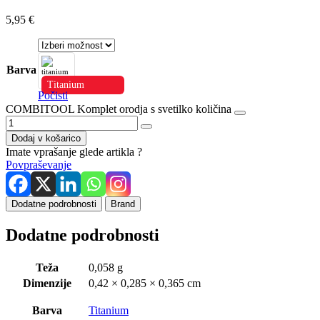
5,95
€
Barva
Titanium
Počisti
COMBITOOL Komplet orodja s svetilko količina
Dodaj v košarico
Imate vprašanje glede artikla ?
Povpraševanje
Dodatne podrobnosti
Brand
Dodatne podrobnosti
Teža
0,058 g
Dimenzije
0,42 × 0,285 × 0,365 cm
Barva
Titanium