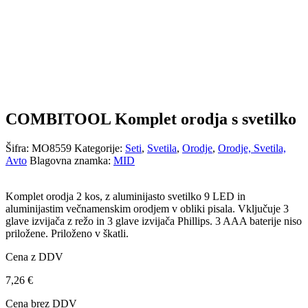
COMBITOOL Komplet orodja s svetilko
Šifra:
MO8559
Kategorije:
Seti
,
Svetila
,
Orodje
,
Orodje, Svetila,
Avto
Blagovna znamka:
MID
Komplet orodja 2 kos, z aluminijasto svetilko 9 LED in
aluminijastim večnamenskim orodjem v obliki pisala. Vključuje 3
glave izvijača z režo in 3 glave izvijača Phillips. 3 AAA baterije niso
priložene. Priloženo v škatli.
Cena z DDV
7,26
€
Cena brez DDV