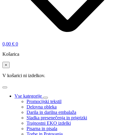
0,00
€
0
Košarica
×
V košarici ni izdelkov.
Vse kategorije
Promocijski tekstil
Delovna obleka
Darila in darilna embalaža
Sladka presenečenja in prigrizki
Trajnostni EKO izdelki
Pisarna in pisala
Torbe in Potovanja