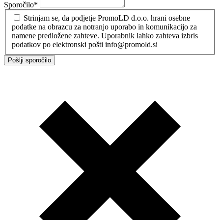
Sporočilo
*
Strinjam se, da podjetje PromoLD d.o.o. hrani osebne
podatke na obrazcu za notranjo uporabo in komunikacijo za
namene predložene zahteve. Uporabnik lahko zahteva izbris
podatkov po elektronski pošti info@promold.si
Pošlji sporočilo