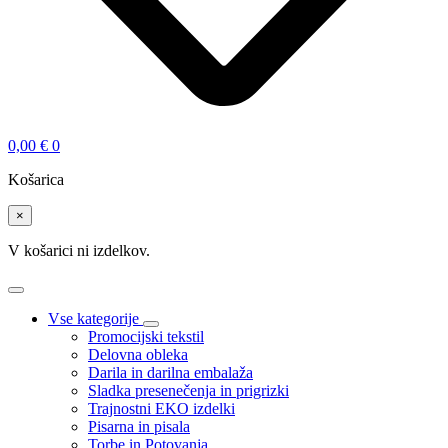
0,00
€
0
Košarica
×
V košarici ni izdelkov.
Vse kategorije
Promocijski tekstil
Delovna obleka
Darila in darilna embalaža
Sladka presenečenja in prigrizki
Trajnostni EKO izdelki
Pisarna in pisala
Torbe in Potovanja