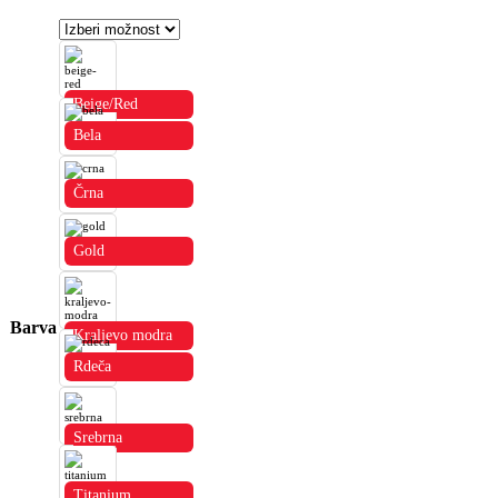
Beige/Red
Bela
Črna
Gold
Barva
Kraljevo modra
Rdeča
Srebrna
Titanium