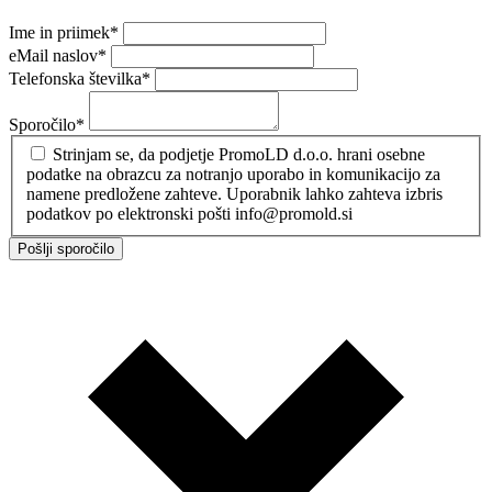
Ime in priimek
*
eMail naslov
*
Telefonska številka
*
Sporočilo
*
Strinjam se, da podjetje PromoLD d.o.o. hrani osebne
podatke na obrazcu za notranjo uporabo in komunikacijo za
namene predložene zahteve. Uporabnik lahko zahteva izbris
podatkov po elektronski pošti info@promold.si
Pošlji sporočilo