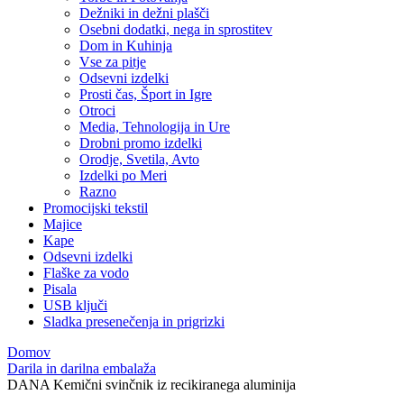
Dežniki in dežni plašči
Osebni dodatki, nega in sprostitev
Dom in Kuhinja
Vse za pitje
Odsevni izdelki
Prosti čas, Šport in Igre
Otroci
Media, Tehnologija in Ure
Drobni promo izdelki
Orodje, Svetila, Avto
Izdelki po Meri
Razno
Promocijski tekstil
Majice
Kape
Odsevni izdelki
Flaške za vodo
Pisala
USB ključi
Sladka presenečenja in prigrizki
Domov
Darila in darilna embalaža
DANA Kemični svinčnik iz recikiranega aluminija