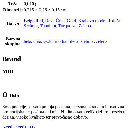
Teža
0,016 g
Dimenzije
0,315 × 0,26 × 0,15 cm
Beige/Red
,
Bela
,
Črna
,
Gold
,
Kraljevo modra
,
Rdeča
,
Barva
Srebrna
,
Titanium
,
Turquoise
,
Zelena
Barvna
bela
,
črna
,
Gold
,
modra
,
rdeča
,
srebrna
,
zelena
skupina
Brand
MID
O nas
Smo podjetje, ki vam ponuja posebna, personalizirana in inovativna
promocijska ter poslovna darila. Nudimo vam veliko izbiro, poseben
design, visoko kvaliteto ter pravočasno dobavo.
Izvedite več o nas