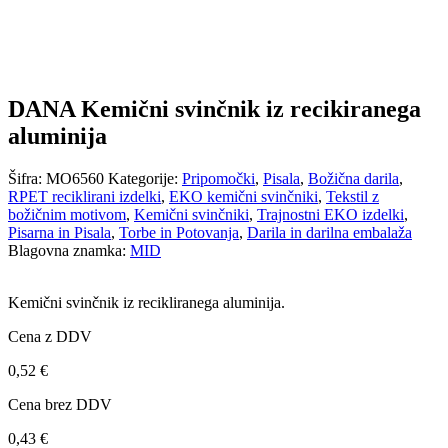
DANA Kemični svinčnik iz recikiranega
aluminija
Šifra:
MO6560
Kategorije:
Pripomočki
,
Pisala
,
Božična darila
,
RPET reciklirani izdelki
,
EKO kemični svinčniki
,
Tekstil z
božičnim motivom
,
Kemični svinčniki
,
Trajnostni EKO izdelki
,
Pisarna in Pisala
,
Torbe in Potovanja
,
Darila in darilna embalaža
Blagovna znamka:
MID
Kemični svinčnik iz recikliranega aluminija.
Cena z DDV
0,52
€
Cena brez DDV
0,43
€