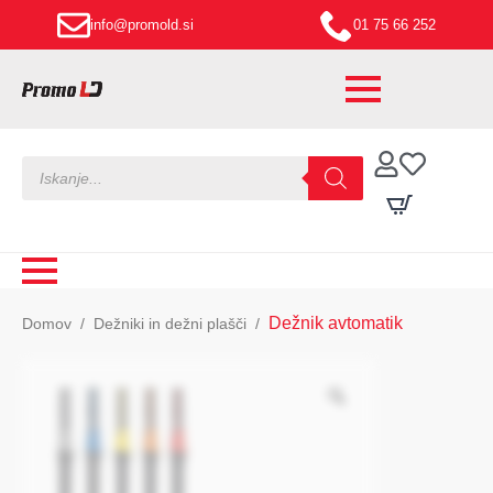
info@promold.si
01 75 66 252
Products
search
Dežnik avtomatik
Domov
Dežniki in dežni plašči