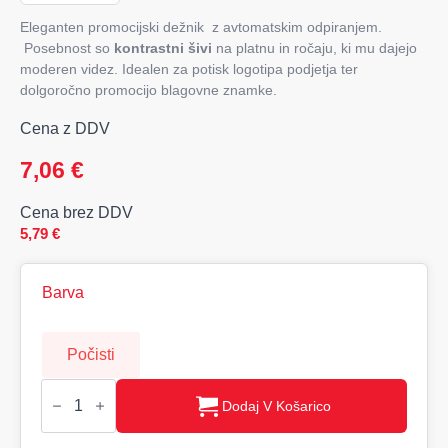
Eleganten promocijski dežnik z avtomatskim odpiranjem.
Posebnost so
kontrastni šivi
na platnu in ročaju, ki mu dajejo
moderen videz. Idealen za potisk logotipa podjetja ter
dolgoročno promocijo blagovne znamke.
Cena z DDV
7,06
€
Cena brez DDV
5,79
€
Barva
Počisti
Dežnik
avtomatik
Dodaj V Košarico
količina