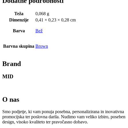
Dodatne podrobnosti
Teža
0,068 g
Dimenzije
0,41 × 0,23 × 0,28 cm
Barva
Bež
Barvna skupina
Brown
Brand
MID
O nas
Smo podjetje, ki vam ponuja posebna, personalizirana in inovativna
promocijska ter poslovna darila. Nudimo vam veliko izbiro, poseben
design, visoko kvaliteto ter pravočasno dobavo.