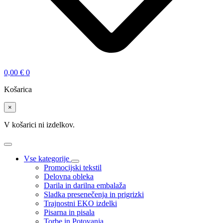
0,00
€
0
Košarica
×
V košarici ni izdelkov.
Vse kategorije
Promocijski tekstil
Delovna obleka
Darila in darilna embalaža
Sladka presenečenja in prigrizki
Trajnostni EKO izdelki
Pisarna in pisala
Torbe in Potovanja