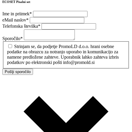
ECOSET Pisalni set
Ime in priimek
*
eMail naslov
*
Telefonska številka
*
Sporočilo
*
Strinjam se, da podjetje PromoLD d.o.o. hrani osebne
podatke na obrazcu za notranjo uporabo in komunikacijo za
namene predložene zahteve. Uporabnik lahko zahteva izbris
podatkov po elektronski pošti info@promold.si
Pošlji sporočilo