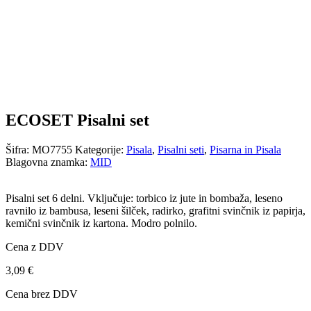
ECOSET Pisalni set
Šifra:
MO7755
Kategorije:
Pisala
,
Pisalni seti
,
Pisarna in Pisala
Blagovna znamka:
MID
Pisalni set 6 delni. Vključuje: torbico iz jute in bombaža, leseno
ravnilo iz bambusa, leseni šilček, radirko, grafitni svinčnik iz papirja,
kemični svinčnik iz kartona. Modro polnilo.
Cena z DDV
3,09
€
Cena brez DDV