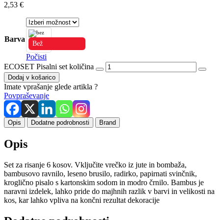
2,53
€
Barva
Bež
Počisti
ECOSET Pisalni set količina
Dodaj v košarico
Imate vprašanje glede artikla ?
Povpraševanje
Opis
Dodatne podrobnosti
Brand
Opis
Set za risanje 6 kosov. Vključite vrečko iz jute in bombaža,
bambusovo ravnilo, leseno brusilo, radirko, papirnati svinčnik,
kroglično pisalo s kartonskim sodom in modro črnilo. Bambus je
naravni izdelek, lahko pride do majhnih razlik v barvi in velikosti na
kos, kar lahko vpliva na končni rezultat dekoracije