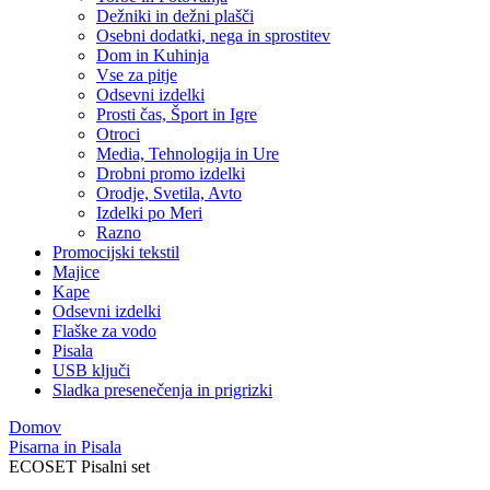
Dežniki in dežni plašči
Osebni dodatki, nega in sprostitev
Dom in Kuhinja
Vse za pitje
Odsevni izdelki
Prosti čas, Šport in Igre
Otroci
Media, Tehnologija in Ure
Drobni promo izdelki
Orodje, Svetila, Avto
Izdelki po Meri
Razno
Promocijski tekstil
Majice
Kape
Odsevni izdelki
Flaške za vodo
Pisala
USB ključi
Sladka presenečenja in prigrizki
Domov
Pisarna in Pisala
ECOSET Pisalni set