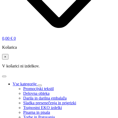
0,00
€
0
Košarica
×
V košarici ni izdelkov.
Vse kategorije
Promocijski tekstil
Delovna obleka
Darila in darilna embalaža
Sladka presenečenja in prigrizki
Trajnostni EKO izdelki
Pisarna in pisala
Torbe in Potovanja