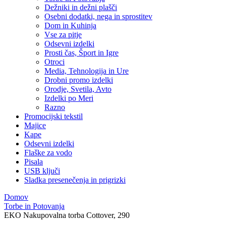
Dežniki in dežni plašči
Osebni dodatki, nega in sprostitev
Dom in Kuhinja
Vse za pitje
Odsevni izdelki
Prosti čas, Šport in Igre
Otroci
Media, Tehnologija in Ure
Drobni promo izdelki
Orodje, Svetila, Avto
Izdelki po Meri
Razno
Promocijski tekstil
Majice
Kape
Odsevni izdelki
Flaške za vodo
Pisala
USB ključi
Sladka presenečenja in prigrizki
Domov
Torbe in Potovanja
EKO Nakupovalna torba Cottover, 290