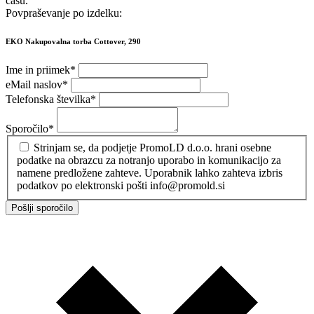
času.
Povpraševanje po izdelku:
EKO Nakupovalna torba Cottover, 290
Ime in priimek
*
eMail naslov
*
Telefonska številka
*
Sporočilo
*
Strinjam se, da podjetje PromoLD d.o.o. hrani osebne
podatke na obrazcu za notranjo uporabo in komunikacijo za
namene predložene zahteve. Uporabnik lahko zahteva izbris
podatkov po elektronski pošti info@promold.si
Pošlji sporočilo