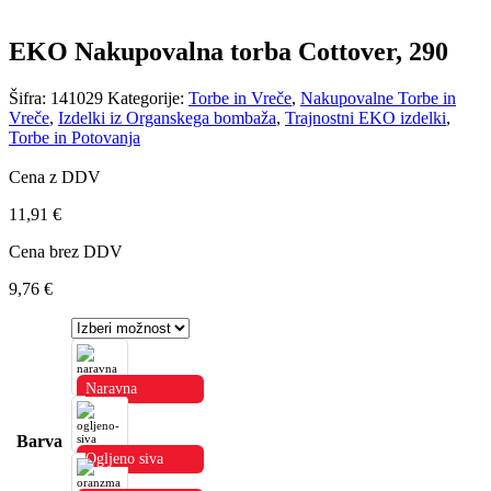
EKO Nakupovalna torba Cottover, 290
Šifra:
141029
Kategorije:
Torbe in Vreče
,
Nakupovalne Torbe in
Vreče
,
Izdelki iz Organskega bombaža
,
Trajnostni EKO izdelki
,
Torbe in Potovanja
Cena z DDV
11,91
€
Cena brez DDV
9,76
€
Naravna
Barva
Ogljeno siva