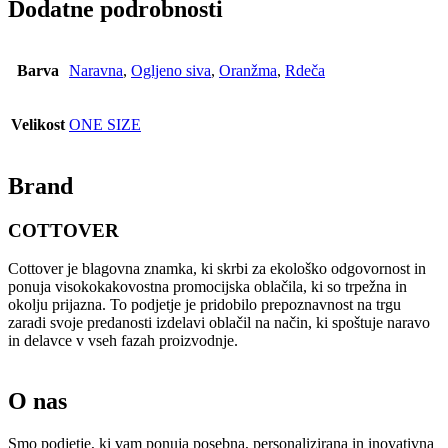
Dodatne podrobnosti
Barva
Naravna
,
Ogljeno siva
,
Oranžma
,
Rdeča
Velikost
ONE SIZE
Brand
COTTOVER
Cottover je blagovna znamka, ki skrbi za ekološko odgovornost in
ponuja visokokakovostna promocijska oblačila, ki so trpežna in
okolju prijazna. To podjetje je pridobilo prepoznavnost na trgu
zaradi svoje predanosti izdelavi oblačil na način, ki spoštuje naravo
in delavce v vseh fazah proizvodnje.
O nas
Smo podjetje, ki vam ponuja posebna, personalizirana in inovativna