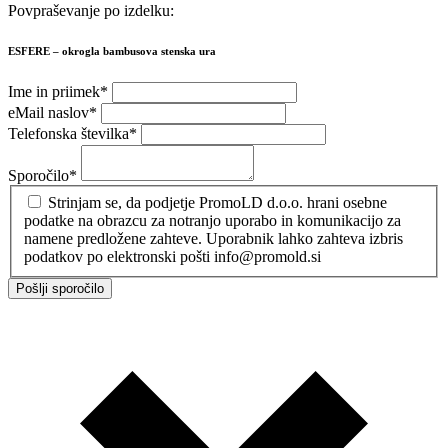
Povpraševanje po izdelku:
ESFERE – okrogla bambusova stenska ura
Ime in priimek
*
eMail naslov
*
Telefonska številka
*
Sporočilo
*
Strinjam se, da podjetje PromoLD d.o.o. hrani osebne
podatke na obrazcu za notranjo uporabo in komunikacijo za
namene predložene zahteve. Uporabnik lahko zahteva izbris
podatkov po elektronski pošti info@promold.si
Pošlji sporočilo