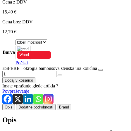
Cena z DDV
15,49
€
Cena brez DDV
12,70
€
Barva
Wood
Počisti
ESFERE - okrogla bambusova stenska ura količina
Dodaj v košarico
Imate vprašanje glede artikla ?
Povpraševanje
Opis
Dodatne podrobnosti
Brand
Opis