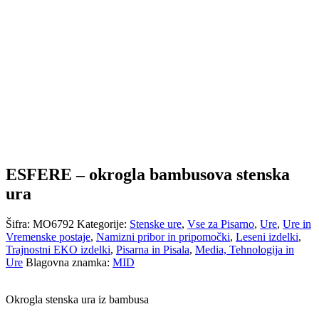
ESFERE – okrogla bambusova stenska
ura
Šifra:
MO6792
Kategorije:
Stenske ure
,
Vse za Pisarno
,
Ure
,
Ure in
Vremenske postaje
,
Namizni pribor in pripomočki
,
Leseni izdelki
,
Trajnostni EKO izdelki
,
Pisarna in Pisala
,
Media, Tehnologija in
Ure
Blagovna znamka:
MID
Okrogla stenska ura iz bambusa