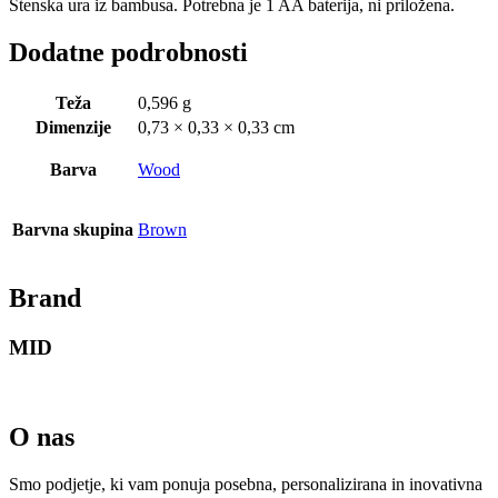
Stenska ura iz bambusa. Potrebna je 1 AA baterija, ni priložena.
Dodatne podrobnosti
Teža
0,596 g
Dimenzije
0,73 × 0,33 × 0,33 cm
Barva
Wood
Barvna skupina
Brown
Brand
MID
O nas
Smo podjetje, ki vam ponuja posebna, personalizirana in inovativna