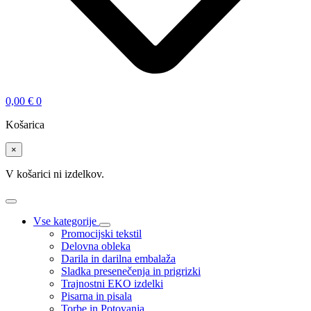
0,00
€
0
Košarica
×
V košarici ni izdelkov.
Vse kategorije
Promocijski tekstil
Delovna obleka
Darila in darilna embalaža
Sladka presenečenja in prigrizki
Trajnostni EKO izdelki
Pisarna in pisala
Torbe in Potovanja