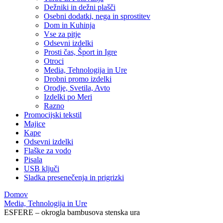
Dežniki in dežni plašči
Osebni dodatki, nega in sprostitev
Dom in Kuhinja
Vse za pitje
Odsevni izdelki
Prosti čas, Šport in Igre
Otroci
Media, Tehnologija in Ure
Drobni promo izdelki
Orodje, Svetila, Avto
Izdelki po Meri
Razno
Promocijski tekstil
Majice
Kape
Odsevni izdelki
Flaške za vodo
Pisala
USB ključi
Sladka presenečenja in prigrizki
Domov
Media, Tehnologija in Ure
ESFERE – okrogla bambusova stenska ura