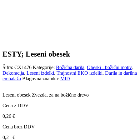
ESTY; Leseni obesek
Šifra:
CX1476
Kategorije:
Božična darila
,
Obeski - božični motiv
,
Dekoracija
,
Leseni izdelki
,
Trajnostni EKO izdelki
,
Darila in darilna
embalaža
Blagovna znamka:
MID
Leseni obesek Zvezda, za na božično drevo
Cena z DDV
0,26
€
Cena brez DDV
0,21
€