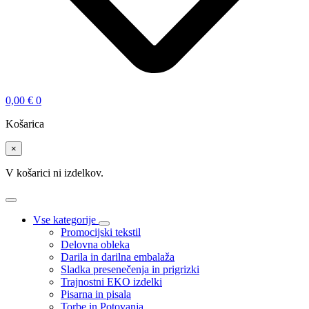
0,00
€
0
Košarica
×
V košarici ni izdelkov.
Vse kategorije
Promocijski tekstil
Delovna obleka
Darila in darilna embalaža
Sladka presenečenja in prigrizki
Trajnostni EKO izdelki
Pisarna in pisala
Torbe in Potovanja