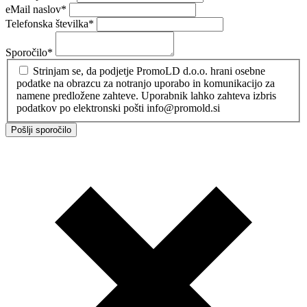
eMail naslov
*
Telefonska številka
*
Sporočilo
*
Strinjam se, da podjetje PromoLD d.o.o. hrani osebne
podatke na obrazcu za notranjo uporabo in komunikacijo za
namene predložene zahteve. Uporabnik lahko zahteva izbris
podatkov po elektronski pošti info@promold.si
Pošlji sporočilo