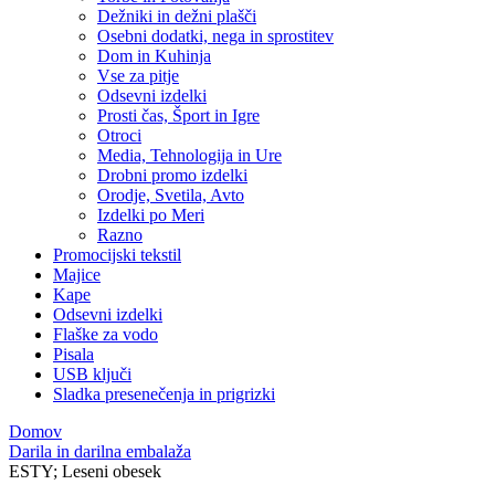
Dežniki in dežni plašči
Osebni dodatki, nega in sprostitev
Dom in Kuhinja
Vse za pitje
Odsevni izdelki
Prosti čas, Šport in Igre
Otroci
Media, Tehnologija in Ure
Drobni promo izdelki
Orodje, Svetila, Avto
Izdelki po Meri
Razno
Promocijski tekstil
Majice
Kape
Odsevni izdelki
Flaške za vodo
Pisala
USB ključi
Sladka presenečenja in prigrizki
Domov
Darila in darilna embalaža
ESTY; Leseni obesek