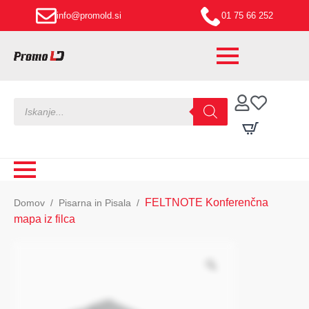
info@promold.si
01 75 66 252
Products
search
FELTNOTE Konferenčna
Domov
Pisarna in Pisala
mapa iz filca