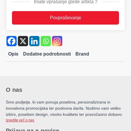
Imate vprašanje glede artikla ?
količina
Povpraševanje
Opis
Dodatne podrobnosti
Brand
O nas
Smo podjetje, ki vam ponuja posebna, personalizirana in
inovativna promocijska ter poslovna darila. Nudimo vam veliko
izbiro, poseben design, visoko kvaliteto ter pravočasno dobavo.
Izvedite več o nas
Prijava na e-novice