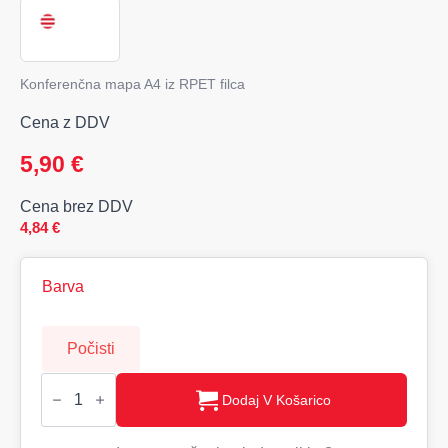
Konferenčna mapa A4 iz RPET filca
Cena z DDV
5,90
€
Cena brez DDV
4,84
€
Barva
Počisti
FELTNOTE
Konferenčna
Dodaj V Košarico
mapa
iz
filca