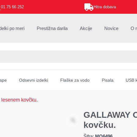
01 75 66 252
Hitra dobava
delki po meri
Prestižna darila
Akcije
Novice
O 
ape
Odsevni izdelki
Flaške za vodo
Pisala
USB k
 lesenem kovčku.
GALLAWAY Or
kovčku.
Šifra:
MO6496