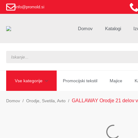
info@promold.si
Domov
Katalogi
Iz
Products
search
Vse kategorije
Promocijski tekstil
Majice
K
GALLAWAY Orodje 21 delov v
Domov
Orodje, Svetila, Avto