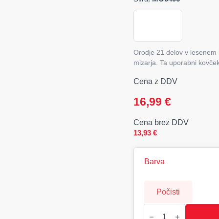
Orodje 21 delov v lesenem 
mizarja. Ta uporabni kovček
Cena z DDV
16,99
€
Cena brez DDV
13,93
€
Barva
Počisti
GALLAWAY
Orodje