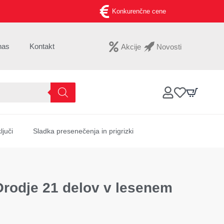
Konkurenčne cene
nas
Kontakt
Akcije
Novosti
ljuči
Sladka presenečenja in prigrizki
odje 21 delov v lesenem