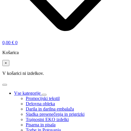
0,00
€
0
Košarica
×
V košarici ni izdelkov.
Vse kategorije
Promocijski tekstil
Delovna obleka
Darila in darilna embalaža
Sladka presenečenja in prigrizki
Trajnostni EKO izdelki
Pisarna in pisala
Torbe in Potovanja