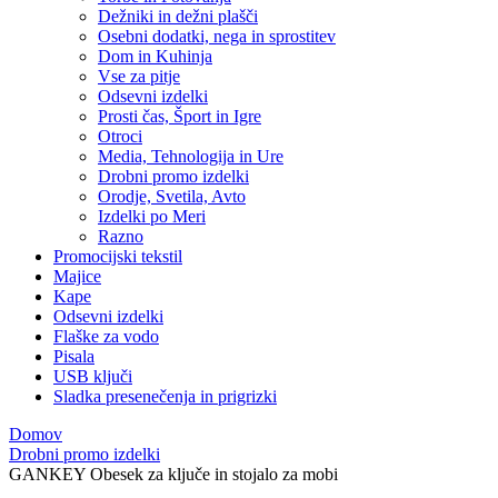
Dežniki in dežni plašči
Osebni dodatki, nega in sprostitev
Dom in Kuhinja
Vse za pitje
Odsevni izdelki
Prosti čas, Šport in Igre
Otroci
Media, Tehnologija in Ure
Drobni promo izdelki
Orodje, Svetila, Avto
Izdelki po Meri
Razno
Promocijski tekstil
Majice
Kape
Odsevni izdelki
Flaške za vodo
Pisala
USB ključi
Sladka presenečenja in prigrizki
Domov
Drobni promo izdelki
GANKEY Obesek za ključe in stojalo za mobi