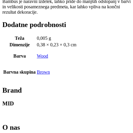
Bambus je naravni izdelek, lahko pride do manjših odstopanj v barvi
in ​​velikosti posameznega predmeta, kar lahko vpliva na končni
rezultat dekoracije.
Dodatne podrobnosti
Teža
0,005 g
Dimenzije
0,38 × 0,23 × 0,3 cm
Barva
Wood
Barvna skupina
Brown
Brand
MID
O nas