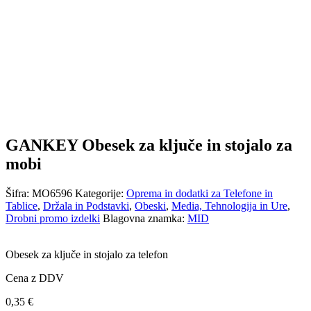
GANKEY Obesek za ključe in stojalo za
mobi
Šifra:
MO6596
Kategorije:
Oprema in dodatki za Telefone in
Tablice
,
Držala in Podstavki
,
Obeski
,
Media, Tehnologija in Ure
,
Drobni promo izdelki
Blagovna znamka:
MID
Obesek za ključe in stojalo za telefon
Cena z DDV
0,35
€