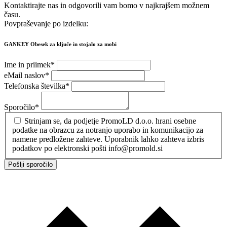
Kontaktirajte nas in odgovorili vam bomo v najkrajšem možnem
času.
Povpraševanje po izdelku:
GANKEY Obesek za ključe in stojalo za mobi
Ime in priimek
*
eMail naslov
*
Telefonska številka
*
Sporočilo
*
Strinjam se, da podjetje PromoLD d.o.o. hrani osebne
podatke na obrazcu za notranjo uporabo in komunikacijo za
namene predložene zahteve. Uporabnik lahko zahteva izbris
podatkov po elektronski pošti info@promold.si
Pošlji sporočilo