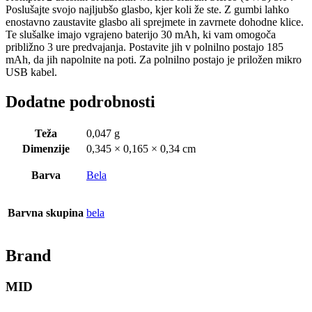
Poslušajte svojo najljubšo glasbo, kjer koli že ste. Z gumbi lahko
enostavno zaustavite glasbo ali sprejmete in zavrnete dohodne klice.
Te slušalke imajo vgrajeno baterijo 30 mAh, ki vam omogoča
približno 3 ure predvajanja. Postavite jih v polnilno postajo 185
mAh, da jih napolnite na poti. Za polnilno postajo je priložen mikro
USB kabel.
Dodatne podrobnosti
Teža
0,047 g
Dimenzije
0,345 × 0,165 × 0,34 cm
Barva
Bela
Barvna skupina
bela
Brand
MID