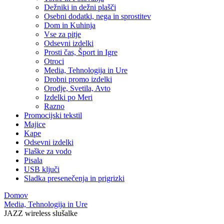
Dežniki in dežni plašči
Osebni dodatki, nega in sprostitev
Dom in Kuhinja
Vse za pitje
Odsevni izdelki
Prosti čas, Šport in Igre
Otroci
Media, Tehnologija in Ure
Drobni promo izdelki
Orodje, Svetila, Avto
Izdelki po Meri
Razno
Promocijski tekstil
Majice
Kape
Odsevni izdelki
Flaške za vodo
Pisala
USB ključi
Sladka presenečenja in prigrizki
Domov
Media, Tehnologija in Ure
JAZZ wireless slušalke