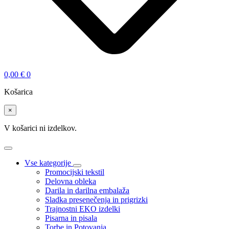
0,00
€
0
Košarica
×
V košarici ni izdelkov.
Vse kategorije
Promocijski tekstil
Delovna obleka
Darila in darilna embalaža
Sladka presenečenja in prigrizki
Trajnostni EKO izdelki
Pisarna in pisala
Torbe in Potovanja