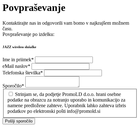
Povpraševanje
Kontaktirajte nas in odgovorili vam bomo v najkrajšem možnem
času.
Povpraševanje po izdelku:
JAZZ wireless slušalke
Ime in priimek
*
eMail naslov
*
Telefonska številka
*
Sporočilo
*
Strinjam se, da podjetje PromoLD d.o.o. hrani osebne
podatke na obrazcu za notranjo uporabo in komunikacijo za
namene predložene zahteve. Uporabnik lahko zahteva izbris
podatkov po elektronski pošti info@promold.si
Pošlji sporočilo