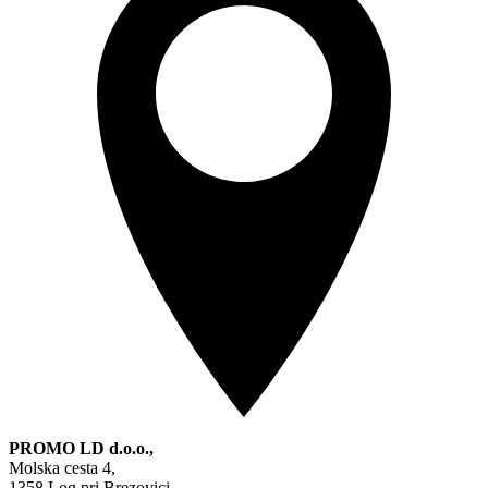
PROMO LD d.o.o.,
Molska cesta 4,
1358 Log pri Brezovici