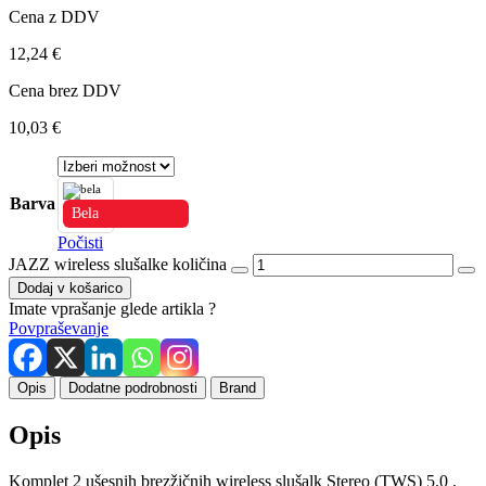
Cena z DDV
12,24
€
Cena brez DDV
10,03
€
Barva
Bela
Počisti
JAZZ wireless slušalke količina
Dodaj v košarico
Imate vprašanje glede artikla ?
Povpraševanje
Opis
Dodatne podrobnosti
Brand
Opis
Komplet 2 ušesnih brezžičnih wireless slušalk Stereo (TWS) 5.0 .