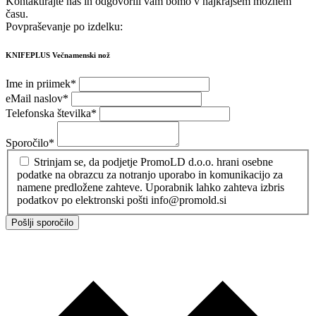
Kontaktirajte nas in odgovorili vam bomo v najkrajšem možnem
času.
Povpraševanje po izdelku:
KNIFEPLUS Večnamenski nož
Ime in priimek
*
eMail naslov
*
Telefonska številka
*
Sporočilo
*
Strinjam se, da podjetje PromoLD d.o.o. hrani osebne
podatke na obrazcu za notranjo uporabo in komunikacijo za
namene predložene zahteve. Uporabnik lahko zahteva izbris
podatkov po elektronski pošti info@promold.si
Pošlji sporočilo