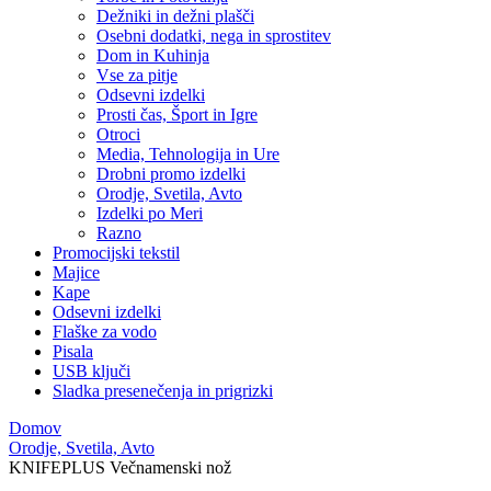
Dežniki in dežni plašči
Osebni dodatki, nega in sprostitev
Dom in Kuhinja
Vse za pitje
Odsevni izdelki
Prosti čas, Šport in Igre
Otroci
Media, Tehnologija in Ure
Drobni promo izdelki
Orodje, Svetila, Avto
Izdelki po Meri
Razno
Promocijski tekstil
Majice
Kape
Odsevni izdelki
Flaške za vodo
Pisala
USB ključi
Sladka presenečenja in prigrizki
Domov
Orodje, Svetila, Avto
KNIFEPLUS Večnamenski nož