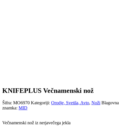
KNIFEPLUS Večnamenski nož
Šifra:
MO6970
Kategoriji:
Orodje, Svetila, Avto
,
Noži
Blagovna
znamka:
MID
Večnamenski nož iz nerjavečega jekla