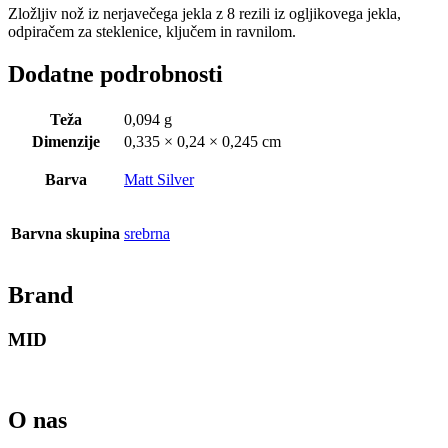
Zložljiv nož iz nerjavečega jekla z 8 rezili iz ogljikovega jekla,
odpiračem za steklenice, ključem in ravnilom.
Dodatne podrobnosti
Teža
0,094 g
Dimenzije
0,335 × 0,24 × 0,245 cm
Barva
Matt Silver
Barvna skupina
srebrna
Brand
MID
O nas