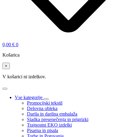
0,00
€
0
Košarica
×
V košarici ni izdelkov.
Vse kategorije
Promocijski tekstil
Delovna obleka
Darila in darilna embalaža
Sladka presenečenja in prigrizki
Trajnostni EKO izdelki
Pisarna in pisala
Torbe in Potovanja