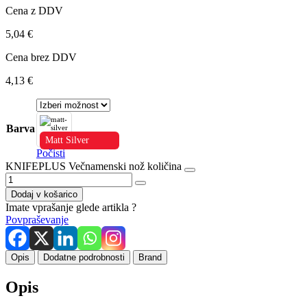
Cena z DDV
5,04
€
Cena brez DDV
4,13
€
Barva
Matt Silver
Počisti
KNIFEPLUS Večnamenski nož količina
Dodaj v košarico
Imate vprašanje glede artikla ?
Povpraševanje
Opis
Dodatne podrobnosti
Brand
Opis