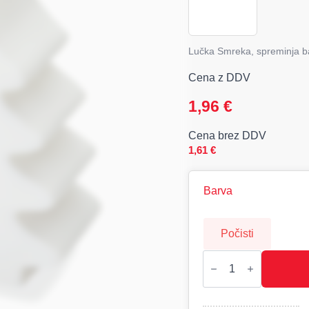
Lučka Smreka, spreminja b
Cena z DDV
1,96
€
Cena brez DDV
1,61
€
Barva
Počisti
LUMITREE,
LED
lučka
SMREKA
količina