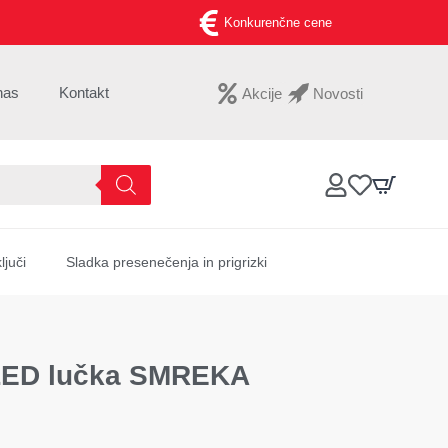
Konkurenčne cene
nas
Kontakt
Akcije
Novosti
ljuči
Sladka presenečenja in prigrizki
LED lučka SMREKA