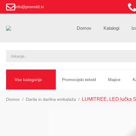
info@promold.si
Domov
Katalogi
Iz
Products
search
Vse kategorije
Promocijski tekstil
Majice
K
LUMITREE, LED lučka
Domov
Darila in darilna embalaža