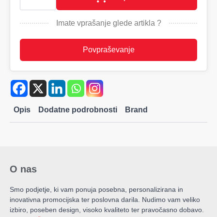
vrečka
iz
RPET-
Imate vprašanje glede artikla ?
a
OKURIMONO
količina
Povpraševanje
Opis
Dodatne podrobnosti
Brand
O nas
Smo podjetje, ki vam ponuja posebna, personalizirana in
inovativna promocijska ter poslovna darila. Nudimo vam veliko
izbiro, poseben design, visoko kvaliteto ter pravočasno dobavo.