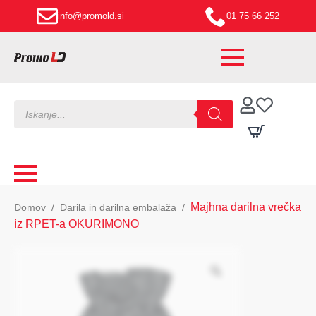
info@promold.si
01 75 66 252
Products
search
Majhna darilna vrečka
Domov
Darila in darilna embalaža
iz RPET-a OKURIMONO