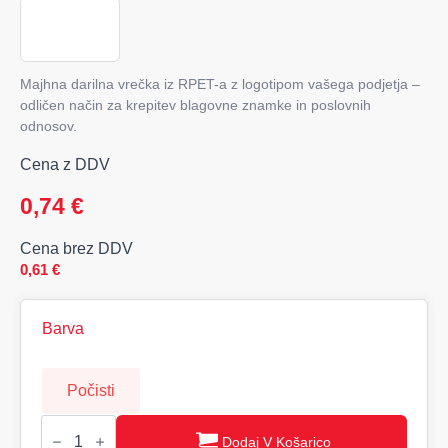
Majhna darilna vrečka iz RPET-a z logotipom vašega podjetja –
odličen način za krepitev blagovne znamke in poslovnih
odnosov.
Cena z DDV
0,74
€
Cena brez DDV
0,61
€
Barva
Počisti
Majhna
darilna
Dodaj V Košarico