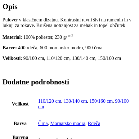
Opis
Pulover v klasičnem dizajnu. Kontrastni ravni šivi na ramenih in v
luknji za rokave. Brušena notranjost za mehak in topel občutek.
m2
Material:
100% poliester, 230 g/
Barve:
400 rdeča, 600 mornarsko modra, 900 črna.
Velikosti:
90/100 cm, 110/120 cm, 130/140 cm, 150/160 cm
Dodatne podrobnosti
110/120 cm
,
130/140 cm
,
150/160 cm
,
90/100
Velikost
cm
Barva
Črna
,
Mornarsko modra
,
Rdeča
Barvna