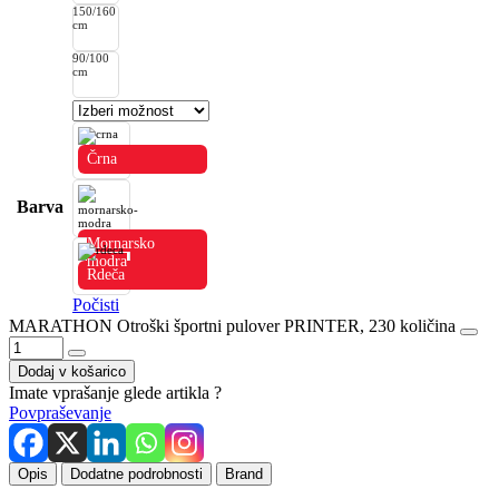
150/160
cm
90/100
cm
Črna
Barva
Mornarsko
modra
Rdeča
Počisti
MARATHON Otroški športni pulover PRINTER, 230 količina
Dodaj v košarico
Imate vprašanje glede artikla ?
Povpraševanje
Opis
Dodatne podrobnosti
Brand