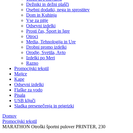
Dežniki in dežni plašči
Osebni dodatki, nega in sprostitev
Dom in Kuhinja
Vse za pitje
Odsevni izdelki
Prosti čas, Šport in Igre
Otroci
Media, Tehnologija in Ure
Drobni promo izdelki
Orodje, Svetila, Avto
Izdelki po Meri
Razno
Promocijski tekstil
Majice
Kape
Odsevni izdelki
Flaške za vodo
Pisala
USB ključi
Sladka presenečenja in prigrizki
Domov
Promocijski tekstil
MARATHON Otroški športni pulover PRINTER, 230