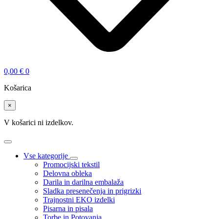
0,00
€
0
Košarica
×
V košarici ni izdelkov.
Vse kategorije
Promocijski tekstil
Delovna obleka
Darila in darilna embalaža
Sladka presenečenja in prigrizki
Trajnostni EKO izdelki
Pisarna in pisala
Torbe in Potovanja