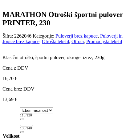
MARATHON Otroški športni pulover
PRINTER, 230
Šifra:
2262046
Kategorije:
Puloverji brez kapuce
,
Puloverji in
Jopice brez kapuce
,
Otroški tekstil
,
Otroci
,
Promocijski tekstil
Klasični otroški, športni pulover, okrogel izrez, 230g
Cena z DDV
16,70
€
Cena brez DDV
13,69
€
110/120
cm
130/140
cm
Velikost