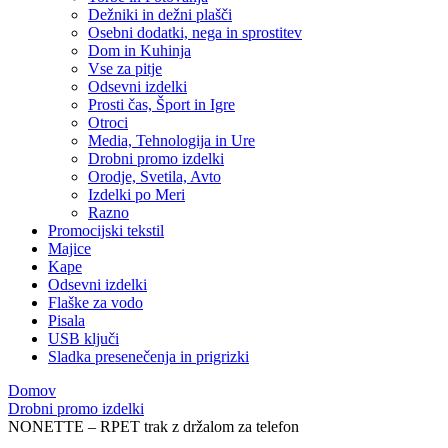
Dežniki in dežni plašči
Osebni dodatki, nega in sprostitev
Dom in Kuhinja
Vse za pitje
Odsevni izdelki
Prosti čas, Šport in Igre
Otroci
Media, Tehnologija in Ure
Drobni promo izdelki
Orodje, Svetila, Avto
Izdelki po Meri
Razno
Promocijski tekstil
Majice
Kape
Odsevni izdelki
Flaške za vodo
Pisala
USB ključi
Sladka presenečenja in prigrizki
Domov
Drobni promo izdelki
NONETTE – RPET trak z držalom za telefon