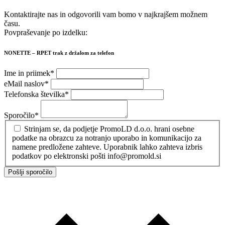
Kontaktirajte nas in odgovorili vam bomo v najkrajšem možnem
času.
Povpraševanje po izdelku:
NONETTE – RPET trak z držalom za telefon
Ime in priimek
*
eMail naslov
*
Telefonska številka
*
Sporočilo
*
Strinjam se, da podjetje PromoLD d.o.o. hrani osebne
podatke na obrazcu za notranjo uporabo in komunikacijo za
namene predložene zahteve. Uporabnik lahko zahteva izbris
podatkov po elektronski pošti info@promold.si
Pošlji sporočilo