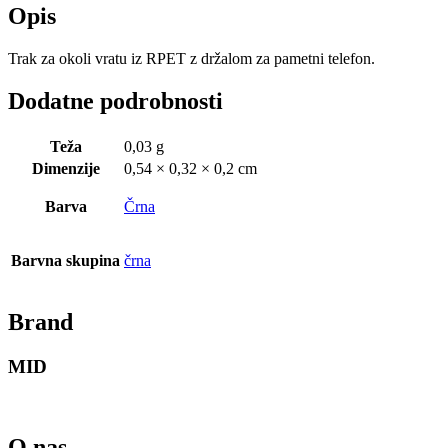
Opis
Trak za okoli vratu iz RPET z držalom za pametni telefon.
Dodatne podrobnosti
Teža
0,03 g
Dimenzije
0,54 × 0,32 × 0,2 cm
Barva
Črna
Barvna skupina
črna
Brand
MID
O nas