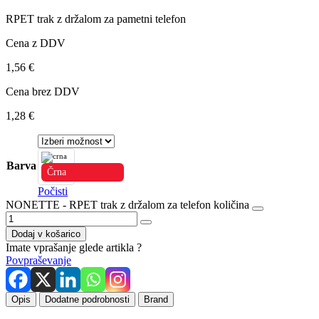
RPET trak z držalom za pametni telefon
Cena z DDV
1,56
€
Cena brez DDV
1,28
€
Barva
Črna
Počisti
NONETTE - RPET trak z držalom za telefon količina
Dodaj v košarico
Imate vprašanje glede artikla ?
Povpraševanje
Opis
Dodatne podrobnosti
Brand