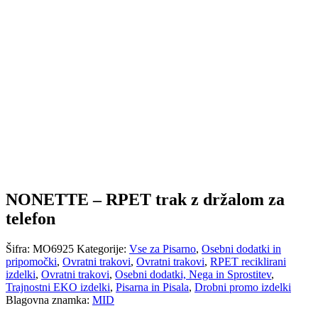
NONETTE – RPET trak z držalom za
telefon
Šifra:
MO6925
Kategorije:
Vse za Pisarno
,
Osebni dodatki in
pripomočki
,
Ovratni trakovi
,
Ovratni trakovi
,
RPET reciklirani
izdelki
,
Ovratni trakovi
,
Osebni dodatki, Nega in Sprostitev
,
Trajnostni EKO izdelki
,
Pisarna in Pisala
,
Drobni promo izdelki
Blagovna znamka:
MID