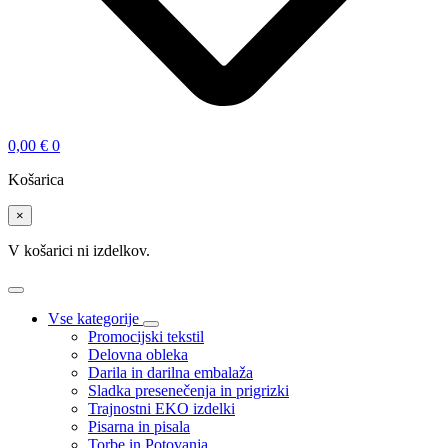
0,00
€
0
Košarica
×
V košarici ni izdelkov.
Vse kategorije
Promocijski tekstil
Delovna obleka
Darila in darilna embalaža
Sladka presenečenja in prigrizki
Trajnostni EKO izdelki
Pisarna in pisala
Torbe in Potovanja