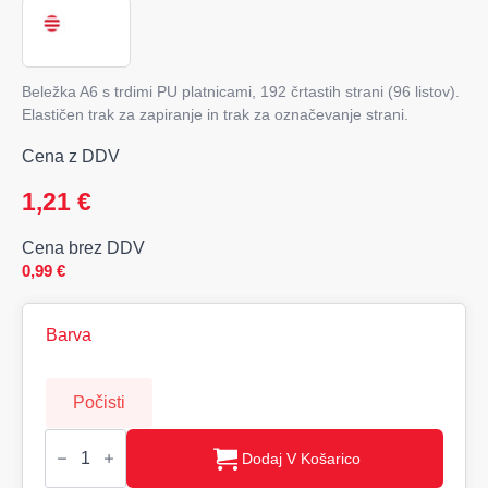
Beležka A6 s trdimi PU platnicami, 192 črtastih strani (96 listov).
Elastičen trak za zapiranje in trak za označevanje strani.
Cena z DDV
1,21
€
Cena brez DDV
0,99
€
Barva
Počisti
NOTELUX,
Beležka
Dodaj V Košarico
A6,