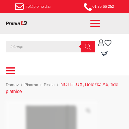
info@promold.si
01 75 66 252
Products
search
NOTELUX, Beležka A6, trde
Domov
Pisarna in Pisala
platnice