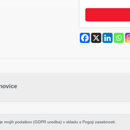
iz
bambusa
količina
-novice
nje mojih podatkov (GDPR uredba) v skladu s Pogoji zasebnosti.