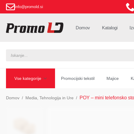
info@promold.si
Domov
Katalogi
Iz
Products
search
Vse kategorije
Promocijski tekstil
Majice
K
POY – mini telefonsko st
Domov
Media, Tehnologija in Ure