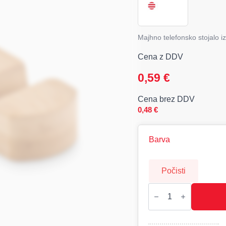
Majhno telefonsko stojalo 
Cena z DDV
0,59
€
Cena brez DDV
0,48
€
Barva
Počisti
POY
-
mini
telefonsko
stojalo