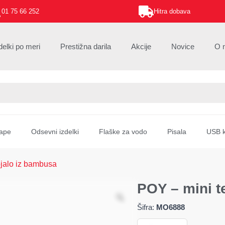
01 75 66 252
Hitra dobava
delki po meri
Prestižna darila
Akcije
Novice
O 
ape
Odsevni izdelki
Flaške za vodo
Pisala
USB k
ojalo iz bambusa
POY – mini t
Šifra:
MO6888