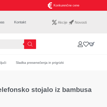
Konkurenčne cene
nas
Kontakt
Akcije
Novosti
ljuči
Sladka presenečenja in prigrizki
elefonsko stojalo iz bambusa