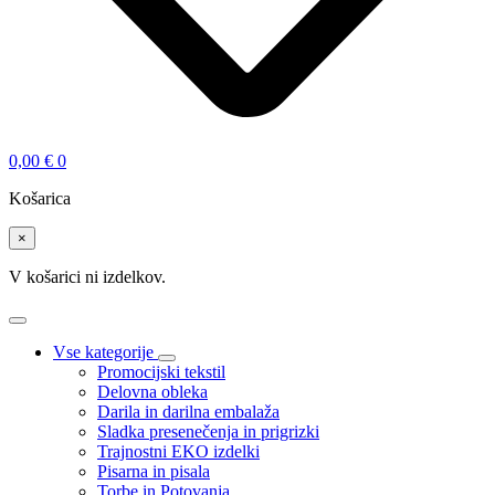
0,00
€
0
Košarica
×
V košarici ni izdelkov.
Vse kategorije
Promocijski tekstil
Delovna obleka
Darila in darilna embalaža
Sladka presenečenja in prigrizki
Trajnostni EKO izdelki
Pisarna in pisala
Torbe in Potovanja