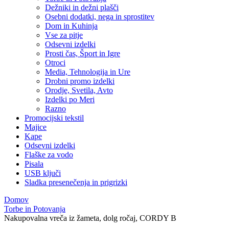
Dežniki in dežni plašči
Osebni dodatki, nega in sprostitev
Dom in Kuhinja
Vse za pitje
Odsevni izdelki
Prosti čas, Šport in Igre
Otroci
Media, Tehnologija in Ure
Drobni promo izdelki
Orodje, Svetila, Avto
Izdelki po Meri
Razno
Promocijski tekstil
Majice
Kape
Odsevni izdelki
Flaške za vodo
Pisala
USB ključi
Sladka presenečenja in prigrizki
Domov
Torbe in Potovanja
Nakupovalna vreča iz žameta, dolg ročaj, CORDY B