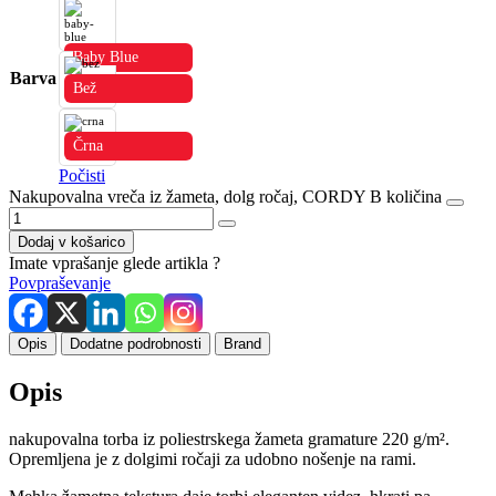
Baby Blue
Barva
Bež
Črna
Počisti
Nakupovalna vreča iz žameta, dolg ročaj, CORDY B količina
Dodaj v košarico
Imate vprašanje glede artikla ?
Povpraševanje
Opis
Dodatne podrobnosti
Brand
Opis
nakupovalna torba iz poliestrskega žameta gramature 220 g/m².
Opremljena je z dolgimi ročaji za udobno nošenje na rami.