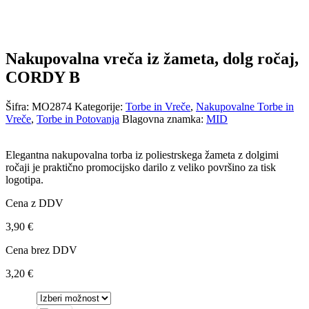
Nakupovalna vreča iz žameta, dolg ročaj,
CORDY B
Šifra:
MO2874
Kategorije:
Torbe in Vreče
,
Nakupovalne Torbe in
Vreče
,
Torbe in Potovanja
Blagovna znamka:
MID
Elegantna nakupovalna torba iz poliestrskega žameta z dolgimi
ročaji je praktično promocijsko darilo z veliko površino za tisk
logotipa.
Cena z DDV
3,90
€
Cena brez DDV
3,20
€