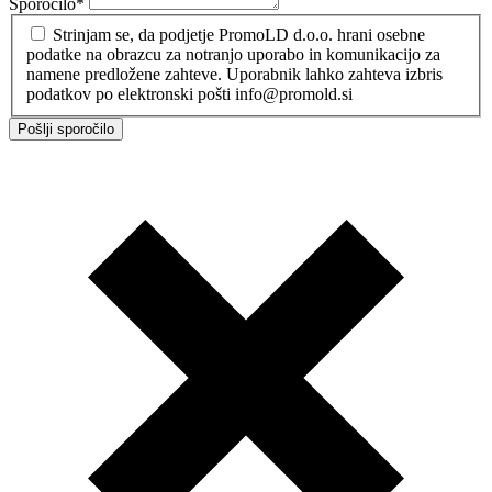
Sporočilo
*
Strinjam se, da podjetje PromoLD d.o.o. hrani osebne
podatke na obrazcu za notranjo uporabo in komunikacijo za
namene predložene zahteve. Uporabnik lahko zahteva izbris
podatkov po elektronski pošti info@promold.si
Pošlji sporočilo