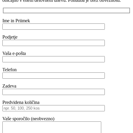
običajno v enem delovnem dnevu. Ponudba je brez obveznosti.
Ime in Priimek
Podjetje
Vaša e-pošta
Telefon
Zadeva
Predvidena količina
Vaše sporočilo (neobvezno)