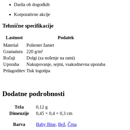
Darila ob dogodkih
Korporativne akcije
Tehnične specifikacije
Lastnost
Podatek
Material
Poliester žamet
Gramatura
220 g/m²
Ročaji
Dolgi (za nošenje na rami)
Uporaba
Nakupovanje, sejmi, vsakodnevna uporaba
Prilagoditev
Tisk logotipa
Dodatne podrobnosti
Teža
0,12 g
Dimenzije
0,45 × 0,4 × 0,3 cm
Barva
Baby Blue
,
Bež
,
Črna