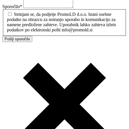
Sporočilo
*
Strinjam se, da podjetje PromoLD d.o.o. hrani osebne
podatke na obrazcu za notranjo uporabo in komunikacijo za
namene predložene zahteve. Uporabnik lahko zahteva izbris
podatkov po elektronski pošti info@promold.si
Pošlji sporočilo