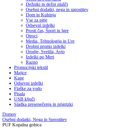
Dežniki in dežni plašči
Osebni dodatki, nega in sprostitev
Dom in Kuhinja
Vse za pitje
Odsevni izdelki
Prosti čas, Šport in Igre
Otroci
Media, Tehnologija in Ure
Drobni promo izdelki
Orodje, Svetila, Avto
Izdelki po Meri
Razno
Promocijski tekstil
Majice
Kape
Odsevni izdelki
Flaške za vodo
Pisala
USB ključi
Sladka presenečenja in prigrizki
Domov
Osebni dodatki, Nega in Sprostitev
PUF Kopalna gobica