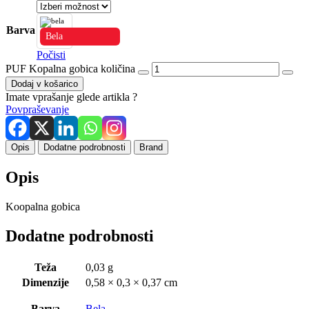
Barva
Bela
Počisti
PUF Kopalna gobica količina
Dodaj v košarico
Imate vprašanje glede artikla ?
Povpraševanje
Opis
Dodatne podrobnosti
Brand
Opis
Koopalna gobica
Dodatne podrobnosti
Teža
0,03 g
Dimenzije
0,58 × 0,3 × 0,37 cm
Barva
Bela