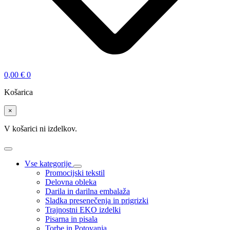
0,00
€
0
Košarica
×
V košarici ni izdelkov.
Vse kategorije
Promocijski tekstil
Delovna obleka
Darila in darilna embalaža
Sladka presenečenja in prigrizki
Trajnostni EKO izdelki
Pisarna in pisala
Torbe in Potovanja