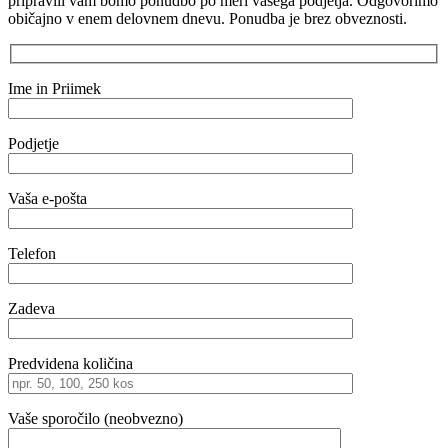
pripravili vam bomo ponudbo po meri vašega podjetja. Odgovorimo
običajno v enem delovnem dnevu. Ponudba je brez obveznosti.
Ime in Priimek
Podjetje
Vaša e-pošta
Telefon
Zadeva
Predvidena količina
Vaše sporočilo (neobvezno)