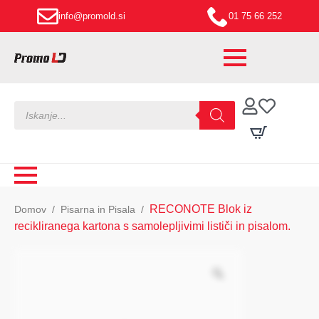
info@promold.si
01 75 66 252
Products
search
RECONOTE Blok iz
Domov
Pisarna in Pisala
recikliranega kartona s samolepljivimi lističi in pisalom.