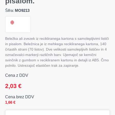
pisalom.
Šifra:
MO9213
Beležka ali zvezek iz recikliranega kartona s samolepljivimi lističi
in pisalom. Beležnica je iz mehkega recikliranega kartona, 140
črtastih strani (70 listov). Dve velikosti samolepljivih lističev in 4
označevalci-markerji različnih barv. Ujemajoč se kemični
svinčnik z gumbom v recikliranem kartonu in detajli iz ABS. Črno
polnilo. Ustrezajoč elastičen trak za zapiranje.
Cena z DDV
2,03
€
Cena brez DDV
1,66
€