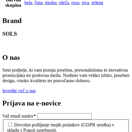
bela
,
črna
,
modra
,
rdeča
,
roza
,
siva
,
zelena
skupina
Brand
SOLS
O nas
Smo podjetje, ki vam ponuja posebna, personalizirana in inovativna
promocijska ter poslovna darila. Nudimo vam veliko izbiro, poseben
design, visoko kvaliteto ter pravočasno dobavo.
Izvedite več o nas
Prijava na e-novice
Vaš email naslov
*
Dovolim pošiljanje mojih podatkov (GDPR uredba) v
skladu s Pogoji zasebnosti.