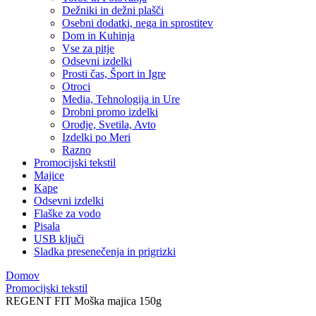
Dežniki in dežni plašči
Osebni dodatki, nega in sprostitev
Dom in Kuhinja
Vse za pitje
Odsevni izdelki
Prosti čas, Šport in Igre
Otroci
Media, Tehnologija in Ure
Drobni promo izdelki
Orodje, Svetila, Avto
Izdelki po Meri
Razno
Promocijski tekstil
Majice
Kape
Odsevni izdelki
Flaške za vodo
Pisala
USB ključi
Sladka presenečenja in prigrizki
Domov
Promocijski tekstil
REGENT FIT Moška majica 150g