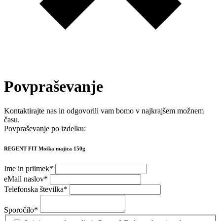
Povpraševanje
Kontaktirajte nas in odgovorili vam bomo v najkrajšem možnem
času.
Povpraševanje po izdelku:
REGENT FIT Moška majica 150g
Ime in priimek
*
eMail naslov
*
Telefonska številka
*
Sporočilo
*