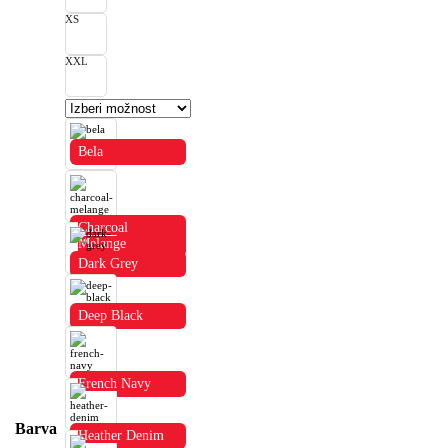
XS
XXL
Bela
Charcoal
Melange
Dark Grey
Deep Black
French Navy
Barva
Heather Denim