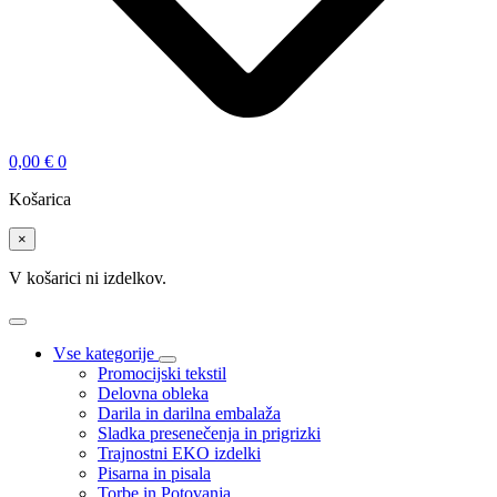
0,00
€
0
Košarica
×
V košarici ni izdelkov.
Vse kategorije
Promocijski tekstil
Delovna obleka
Darila in darilna embalaža
Sladka presenečenja in prigrizki
Trajnostni EKO izdelki
Pisarna in pisala
Torbe in Potovanja