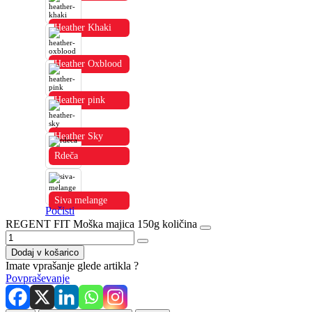
Heather Khaki
Heather Oxblood
Heather pink
Heather Sky
Rdeča
Siva melange
Počisti
REGENT FIT Moška majica 150g količina
Dodaj v košarico
Imate vprašanje glede artikla ?
Povpraševanje