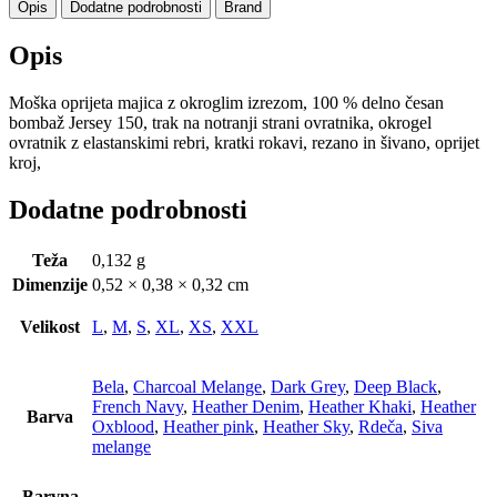
Opis
Dodatne podrobnosti
Brand
Opis
Moška oprijeta majica z okroglim izrezom, 100 % delno česan
bombaž Jersey 150, trak na notranji strani ovratnika, okrogel
ovratnik z elastanskimi rebri, kratki rokavi, rezano in šivano, oprijet
kroj,
Dodatne podrobnosti
Teža
0,132 g
Dimenzije
0,52 × 0,38 × 0,32 cm
Velikost
L
,
M
,
S
,
XL
,
XS
,
XXL
Bela
,
Charcoal Melange
,
Dark Grey
,
Deep Black
,
French Navy
,
Heather Denim
,
Heather Khaki
,
Heather
Barva
Oxblood
,
Heather pink
,
Heather Sky
,
Rdeča
,
Siva
melange
Barvna