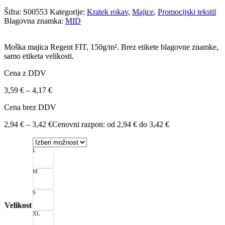
Šifra:
S00553
Kategorije:
Kratek rokav
,
Majice
,
Promocijski tekstil
Blagovna znamka:
MID
Moška majica Regent FIT, 150g/m². Brez etikete blagovne znamke,
samo etiketa velikosti.
Cena z DDV
3,59
€
–
4,17
€
Cena brez DDV
2,94
€
–
3,42
€
Cenovni razpon: od 2,94 € do 3,42 €
L
M
S
Velikost
XL