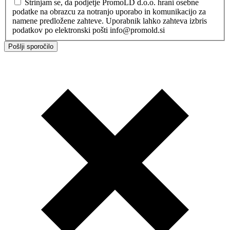
Strinjam se, da podjetje PromoLD d.o.o. hrani osebne
podatke na obrazcu za notranjo uporabo in komunikacijo za
namene predložene zahteve. Uporabnik lahko zahteva izbris
podatkov po elektronski pošti info@promold.si
Pošlji sporočilo