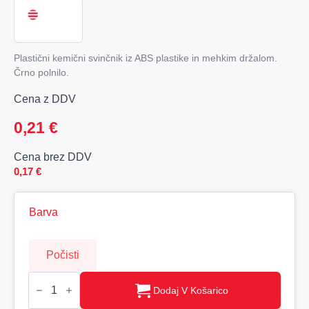
Plastični kemični svinčnik iz ABS plastike in mehkim držalom.
Črno polnilo.
Cena z DDV
0,21
€
Cena brez DDV
0,17
€
Barva
Počisti
RIOCOLOUR,
Kemični
Dodaj V Košarico
svinčnik