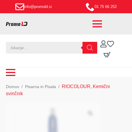
info@promold.si
01 75 66 252
Products
search
RIOCOLOUR, Kemični
Domov
Pisarna in Pisala
svinčnik