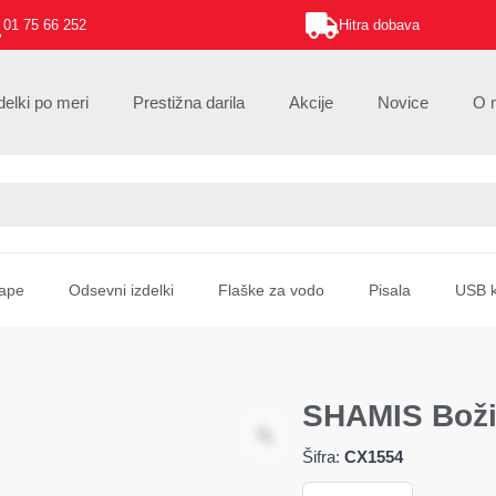
01 75 66 252
Hitra dobava
delki po meri
Prestižna darila
Akcije
Novice
O 
ape
Odsevni izdelki
Flaške za vodo
Pisala
USB k
SHAMIS Boži
Šifra:
CX1554