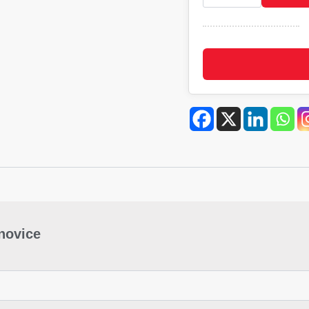
L/XL
količina
-novice