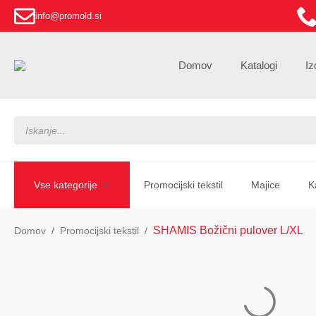
info@promold.si
Domov
Katalogi
Iz
Products
search
Vse kategorije
Promocijski tekstil
Majice
K
SHAMIS Božični pulover L/XL
Domov
Promocijski tekstil