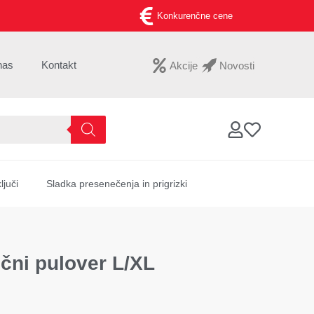
Konkurenčne cene
nas
Kontakt
Akcije
Novosti
ljuči
Sladka presenečenja in prigrizki
čni pulover L/XL