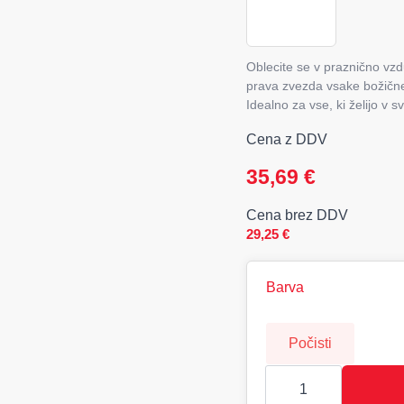
Oblecite se v praznično vzd
prava zvezda vsake božične
Idealno za vse, ki želijo v 
Cena z DDV
35,69
€
Cena brez DDV
29,25
€
Barva
Počisti
SHAMIS
Božični
pulover