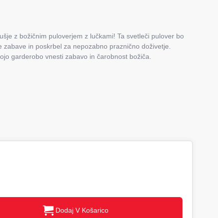
ušje z božičnim puloverjem z lučkami! Ta svetleči pulover bo
 zabave in poskrbel za nepozabno praznično doživetje.
svojo garderobo vnesti zabavo in čarobnost božiča.
Dodaj V Košarico