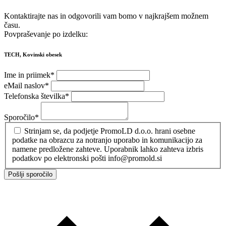
Kontaktirajte nas in odgovorili vam bomo v najkrajšem možnem
času.
Povpraševanje po izdelku:
TECH, Kovinski obesek
Ime in priimek
*
eMail naslov
*
Telefonska številka
*
Sporočilo
*
Strinjam se, da podjetje PromoLD d.o.o. hrani osebne
podatke na obrazcu za notranjo uporabo in komunikacijo za
namene predložene zahteve. Uporabnik lahko zahteva izbris
podatkov po elektronski pošti info@promold.si
Pošlji sporočilo