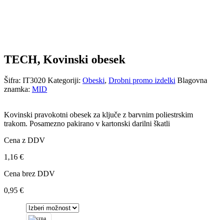
TECH, Kovinski obesek
Šifra:
IT3020
Kategoriji:
Obeski
,
Drobni promo izdelki
Blagovna
znamka:
MID
Kovinski pravokotni obesek za ključe z barvnim poliestrskim
trakom. Posamezno pakirano v kartonski darilni škatli
Cena z DDV
1,16
€
Cena brez DDV
0,95
€