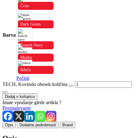
Črna
Dark Green
Barva
French Navy
Modra
Rdeča
Počisti
TECH, Kovinski obesek količina
Dodaj v košarico
Imate vprašanje glede artikla ?
Povpraševanje
Opis
Dodatne podrobnosti
Brand