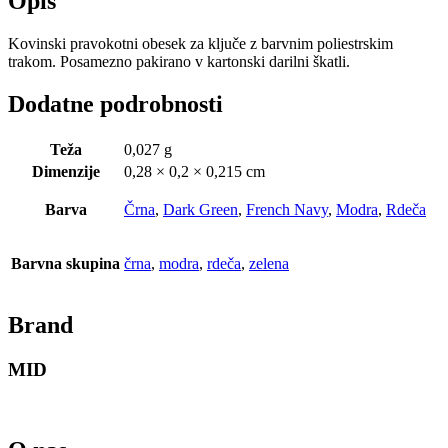
Opis
Kovinski pravokotni obesek za ključe z barvnim poliestrskim
trakom. Posamezno pakirano v kartonski darilni škatli.
Dodatne podrobnosti
Teža
0,027 g
Dimenzije
0,28 × 0,2 × 0,215 cm
Barva
Črna
,
Dark Green
,
French Navy
,
Modra
,
Rdeča
Barvna skupina
črna
,
modra
,
rdeča
,
zelena
Brand
MID