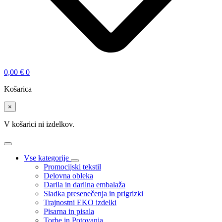
0,00
€
0
Košarica
×
V košarici ni izdelkov.
Vse kategorije
Promocijski tekstil
Delovna obleka
Darila in darilna embalaža
Sladka presenečenja in prigrizki
Trajnostni EKO izdelki
Pisarna in pisala
Torbe in Potovanja