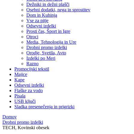
Dežniki in dežni plašči
Osebni dodatki, nega in sprostitev
Dom in Kuhinja
Vse za pitje
Odsevni izdelki
Prosti čas, Šport in Igre
Otroci
Media, Tehnologija in Ure
Drobni promo izdelki
Orodje, Svetila, Avto
Izdelki po Meri
Razno
Promocijski tekstil
Majice
Kape
Odsevni izdelki
Flaške za vodo
Pisala
USB ključi
Sladka presenečenja in prigrizki
Domov
Drobni promo izdelki
TECH, Kovinski obesek