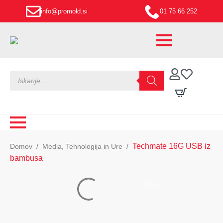
info@promold.si
01 75 66 252
Products
search
Techmate 16G USB iz
Domov
Media, Tehnologija in Ure
bambusa