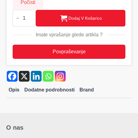
Počisti
Techmate
16G
Dodaj V Košarico
USB
iz
bambusa
Imate vprašanje glede artikla ?
količina
Povpraševanje
Opis
Dodatne podrobnosti
Brand
O nas