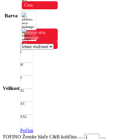
Črna
Barva
Jekleno siva
melange
Temno modra
L
M
S
Velikost
XL
XS
XXL
Počisti
TOFINO Ženske hlače C&B količina