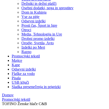
Dežniki in dežni plašči
Osebni dodatki, nega in sprostitev
Dom in Kuhinja
Vse za pitje
Odsevni izdelki
Prosti čas, Šport in Igre
Otroci
Media, Tehnologija in Ure
Drobni promo izdelki
Orodje, Svetila, Avto
Izdelki po Meri
Razno
Promocijski tekstil
Majice
Kape
Odsevni izdelki
Flaške za vodo
Pisala
USB ključi
Sladka presenečenja in prigrizki
Domov
Promocijski tekstil
TOFINO Ženske hlače C&B