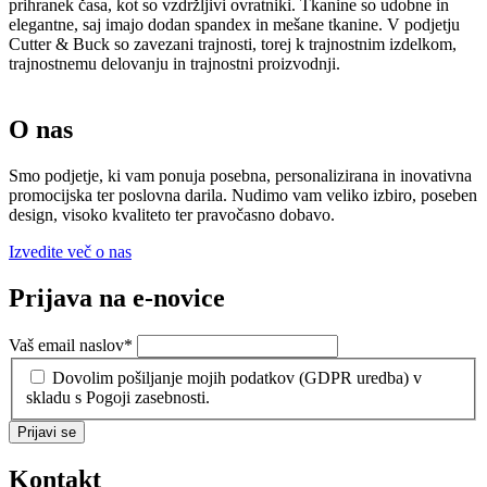
prihranek časa, kot so vzdržljivi ovratniki. Tkanine so udobne in
elegantne, saj imajo dodan spandex in mešane tkanine. V podjetju
Cutter & Buck so zavezani trajnosti, torej k trajnostnim izdelkom,
trajnostnemu delovanju in trajnostni proizvodnji.
O nas
Smo podjetje, ki vam ponuja posebna, personalizirana in inovativna
promocijska ter poslovna darila. Nudimo vam veliko izbiro, poseben
design, visoko kvaliteto ter pravočasno dobavo.
Izvedite več o nas
Prijava na e-novice
Vaš email naslov
*
Dovolim pošiljanje mojih podatkov (GDPR uredba) v
skladu s Pogoji zasebnosti.
Prijavi se
Kontakt