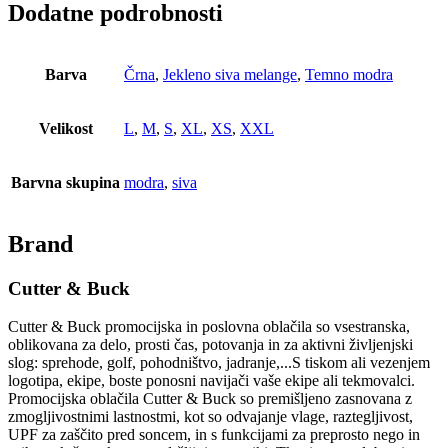
Dodatne podrobnosti
Barva
Črna
,
Jekleno siva melange
,
Temno modra
Velikost
L
,
M
,
S
,
XL
,
XS
,
XXL
Barvna skupina
modra
,
siva
Brand
Cutter & Buck
Cutter & Buck promocijska in poslovna oblačila so vsestranska,
oblikovana za delo, prosti čas, potovanja in za aktivni življenjski
slog: sprehode, golf, pohodništvo, jadranje,...S tiskom ali vezenjem
logotipa, ekipe, boste ponosni navijači vaše ekipe ali tekmovalci.
Promocijska oblačila Cutter & Buck so premišljeno zasnovana z
zmogljivostnimi lastnostmi, kot so odvajanje vlage, raztegljivost,
UPF za zaščito pred soncem, in s funkcijami za preprosto nego in