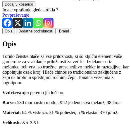
Dodaj v košarico
Imate vprašanje glede artikla ?
Povpraševanje
Opis
Dodatne podrobnosti
Brand
Opis
Tofino ženske hlače za vse priložnosti, ki so ključni element vaše
garderobe za vsakdanje priložnosti za več let. Izdelane so iz
mešanice treh vrst, so trpežne, presenetljivo mehke in raztegljive, kar
dopolnjuje ozek kroj. Hlače chinos so tradicionalno zaključene z
žepi na hrbtu in sprednjimi ročnimi žepi. Tonalna vezenina z
logotipom.
Vzdrževanje:
peremo jih ločeno.
Barve:
580 mornarsko modra, 952 jekleno siva melanž, 98 črna.
Material:
64 % viskoza, 31 % poliester, 5 % elastan 370 g/m2.
Velikosti:
XS-XXL