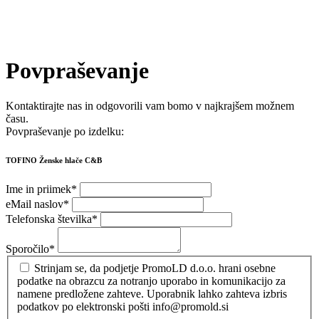
Povpraševanje
Kontaktirajte nas in odgovorili vam bomo v najkrajšem možnem
času.
Povpraševanje po izdelku:
TOFINO Ženske hlače C&B
Ime in priimek
*
eMail naslov
*
Telefonska številka
*
Sporočilo
*
Strinjam se, da podjetje PromoLD d.o.o. hrani osebne
podatke na obrazcu za notranjo uporabo in komunikacijo za
namene predložene zahteve. Uporabnik lahko zahteva izbris
podatkov po elektronski pošti info@promold.si