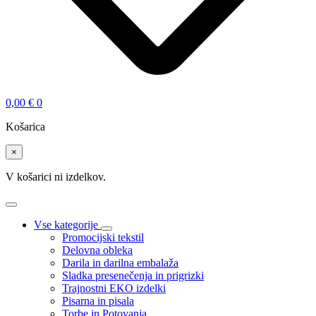
0,00
€
0
Košarica
×
V košarici ni izdelkov.
Vse kategorije
Promocijski tekstil
Delovna obleka
Darila in darilna embalaža
Sladka presenečenja in prigrizki
Trajnostni EKO izdelki
Pisarna in pisala
Torbe in Potovanja