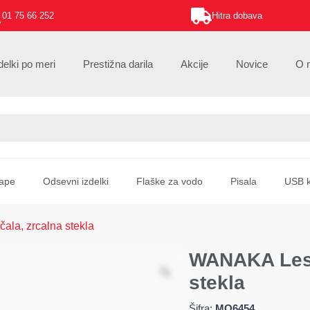
01 75 66 252
Hitra dobava
delki po meri
Prestižna darila
Akcije
Novice
O 
ape
Odsevni izdelki
Flaške za vodo
Pisala
USB k
la, zrcalna stekla
WANAKA Lese
stekla
Šifra:
MO6454