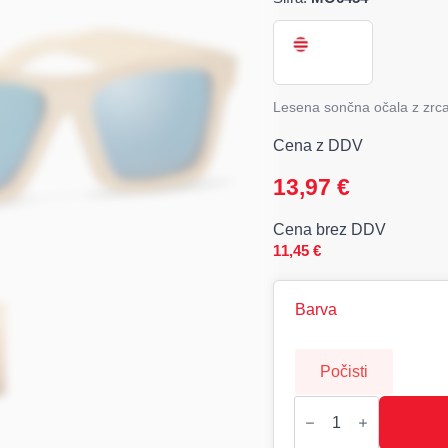
Lesena sončna očala z zrcal
Cena z DDV
13,97
€
Cena brez DDV
11,45
€
Barva
Počisti
WANAKA
Lesena
sončna