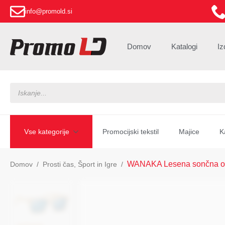
info@promold.si
Domov
Katalogi
Iz
Products
search
Vse kategorije
Promocijski tekstil
Majice
K
WANAKA Lesena sončna oča
Domov
Prosti čas, Šport in Igre