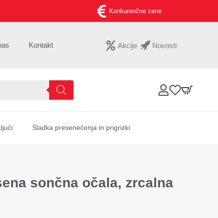
Konkurenčne cene
nas
Kontakt
Akcije
Novosti
ljuči
Sladka presenečenja in prigrizki
na sončna očala, zrcalna