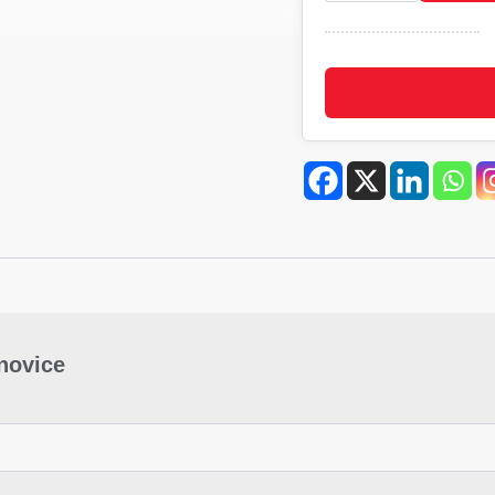
očala,
zrcalna
stekla
količina
-novice