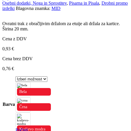
Osebni dodatki, Nega in Sprostitev
,
Pisarna in Pisala
,
Drobni promo
izdelki
Blagovna znamka:
MID
Ovratni trak z obračljivim držalom za etuije ali držala za kartice.
Širina 20 mm.
Cena z DDV
0,93
€
Cena brez DDV
0,76
€
Bela
Barva
Črna
Kraljevo modra
Počisti