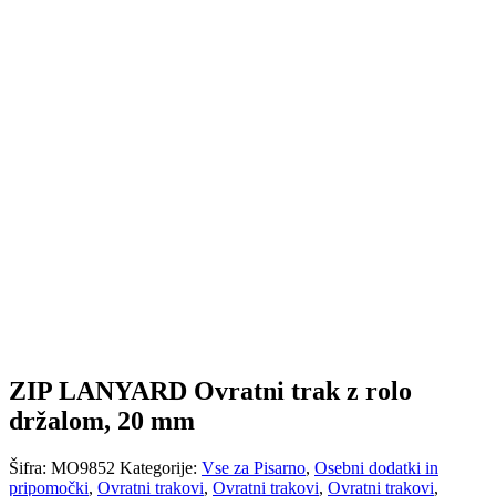
ZIP LANYARD Ovratni trak z rolo
držalom, 20 mm
Šifra:
MO9852
Kategorije:
Vse za Pisarno
,
Osebni dodatki in
pripomočki
,
Ovratni trakovi
,
Ovratni trakovi
,
Ovratni trakovi
,