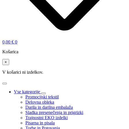
0,00
€
0
Košarica
×
V košarici ni izdelkov.
Vse kategorije
Promocijski tekstil
Delovna obleka
Darila in darilna embalaža
Sladka presenečenja in prigrizki
Trajnostni EKO izdelki
Pisarna in pisala
Torbe in Potovanja