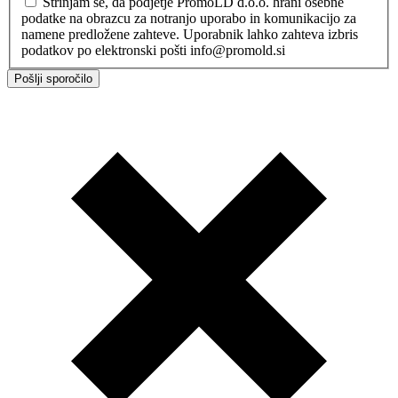
Strinjam se, da podjetje PromoLD d.o.o. hrani osebne
podatke na obrazcu za notranjo uporabo in komunikacijo za
namene predložene zahteve. Uporabnik lahko zahteva izbris
podatkov po elektronski pošti info@promold.si
Pošlji sporočilo