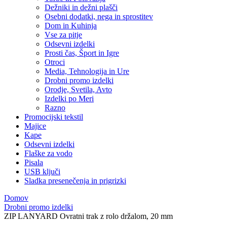
Dežniki in dežni plašči
Osebni dodatki, nega in sprostitev
Dom in Kuhinja
Vse za pitje
Odsevni izdelki
Prosti čas, Šport in Igre
Otroci
Media, Tehnologija in Ure
Drobni promo izdelki
Orodje, Svetila, Avto
Izdelki po Meri
Razno
Promocijski tekstil
Majice
Kape
Odsevni izdelki
Flaške za vodo
Pisala
USB ključi
Sladka presenečenja in prigrizki
Domov
Drobni promo izdelki
ZIP LANYARD Ovratni trak z rolo držalom, 20 mm