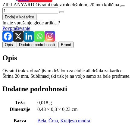
ZIP LANYARD Ovratni trak z rolo držalom, 20 mm količina
Dodaj v košarico
Imate vprašanje glede artikla ?
Povpraševanje
Opis
Dodatne podrobnosti
Brand
Opis
Ovratni trak z obračljivim držalom za etuije ali držala za kartice.
Širina 20 mm. Sublimacijski tisk je na voljo samo za bele predmete.
Dodatne podrobnosti
Teža
0,018 g
Dimenzije
0,48 × 0,3 × 0,23 cm
Barva
Bela
,
Črna
,
Kraljevo modra