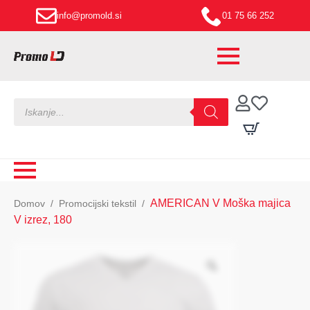
info@promold.si
01 75 66 252
Products
search
AMERICAN V Moška majica
Domov
Promocijski tekstil
V izrez, 180