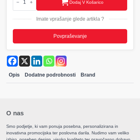
V
Dodaj V Košarico
Moška
majica
V
Imate vprašanje glede artikla ?
izrez,
180
količina
Povpraševanje
Opis
Dodatne podrobnosti
Brand
O nas
Smo podjetje, ki vam ponuja posebna, personalizirana in
inovativna promocijska ter poslovna darila. Nudimo vam veliko
izbiro, poseben design, visoko kvaliteto ter pravočasno dobavo.