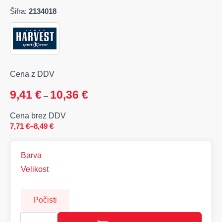
Šifra:
2134018
Cena z DDV
9,41
€
10,36
€
–
Cena brez DDV
7,71
€
–
8,49
€
Cenovni
razpon:
od
Barva
7,71 €
do
Velikost
8,49 €
Počisti
AMERICAN