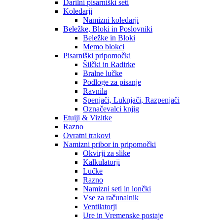
Darilni pisarniški seti
Koledarji
Namizni koledarji
Beležke, Bloki in Poslovniki
Beležke in Bloki
Memo blokci
Pisarniški pripomočki
Šilčki in Radirke
Bralne lučke
Podloge za pisanje
Ravnila
Spenjači, Luknjači, Razpenjači
Označevalci knjig
Etuiji & Vizitke
Razno
Ovratni trakovi
Namizni pribor in pripomočki
Okvirji za slike
Kalkulatorji
Lučke
Razno
Namizni seti in lončki
Vse za računalnik
Ventilatorji
Ure in Vremenske postaje