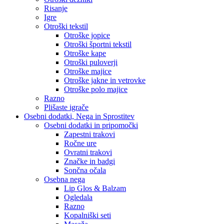
Risanje
Igre
Otroški tekstil
Otroške jopice
Otroški športni tekstil
Otroške kape
Otroški puloverji
Otroške majice
Otroške jakne in vetrovke
Otroške polo majice
Razno
Plišaste igrače
Osebni dodatki, Nega in Sprostitev
Osebni dodatki in pripomočki
Zapestni trakovi
Ročne ure
Ovratni trakovi
Značke in badgi
Sončna očala
Osebna nega
Lip Glos & Balzam
Ogledala
Razno
Kopalniški seti