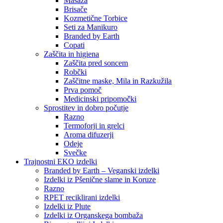
Masaža
Brisače
Kozmetične Torbice
Seti za Manikuro
Branded by Earth
Copati
Zaščita in higiena
Zaščita pred soncem
Robčki
Zaščitne maske, Mila in Razkužila
Prva pomoč
Medicinski pripomočki
Sprostitev in dobro počutje
Razno
Termoforji in grelci
Aroma difuzerji
Odeje
Svečke
Trajnostni EKO izdelki
Branded by Earth – Veganski izdelki
Izdelki iz Pšenične slame in Koruze
Razno
RPET reciklirani izdelki
Izdelki iz Plute
Izdelki iz Organskega bombaža