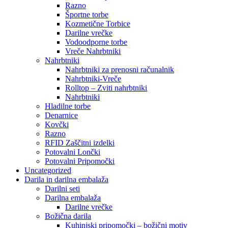
Razno
Športne torbe
Kozmetične Torbice
Darilne vrečke
Vodoodporne torbe
Vreče Nahrbtniki
Nahrbtniki
Nahrbtniki za prenosni računalnik
Nahrbtniki-Vreče
Rolltop – Zviti nahrbtniki
Nahrbtniki
Hladilne torbe
Denarnice
Kovčki
Razno
RFID Zaščitni izdelki
Potovalni Lončki
Potovalni Pripomočki
Uncategorized
Darila in darilna embalaža
Darilni seti
Darilna embalaža
Darilne vrečke
Božična darila
Kuhinjski pripomočki – božični motiv