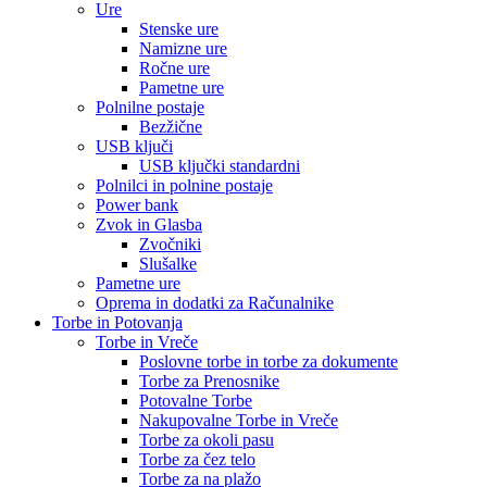
Ure
Stenske ure
Namizne ure
Ročne ure
Pametne ure
Polnilne postaje
Bezžične
USB ključi
USB ključki standardni
Polnilci in polnine postaje
Power bank
Zvok in Glasba
Zvočniki
Slušalke
Pametne ure
Oprema in dodatki za Računalnike
Torbe in Potovanja
Torbe in Vreče
Poslovne torbe in torbe za dokumente
Torbe za Prenosnike
Potovalne Torbe
Nakupovalne Torbe in Vreče
Torbe za okoli pasu
Torbe za čez telo
Torbe za na plažo