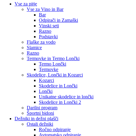
Vse za pitje
Vse za Vino in Bar
Bar
Odpirači in Zamaški
Vinski seti
Razno
Podstavki
Flaške za vodo
Slamice
Razno
Termovke in Termo Lončki
Termo Lončki
Termovke
Skodelice, Lončki in Kozarci
Kozarci
Skodelice in Lončki
Lončki
Unikatne skodelice in lončki
Skodelice in Lončki 2
Darilni program
Športni bidoni
Dežniki in dežni plašči
Ostali dežniki
Ročno odpiranje
Avtomatsko odpiranje