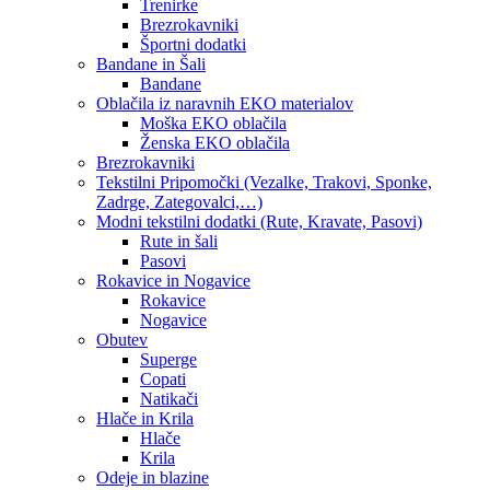
Trenirke
Brezrokavniki
Športni dodatki
Bandane in Šali
Bandane
Oblačila iz naravnih EKO materialov
Moška EKO oblačila
Ženska EKO oblačila
Brezrokavniki
Tekstilni Pripomočki (Vezalke, Trakovi, Sponke,
Zadrge, Zategovalci,…)
Modni tekstilni dodatki (Rute, Kravate, Pasovi)
Rute in šali
Pasovi
Rokavice in Nogavice
Rokavice
Nogavice
Obutev
Superge
Copati
Natikači
Hlače in Krila
Hlače
Krila
Odeje in blazine