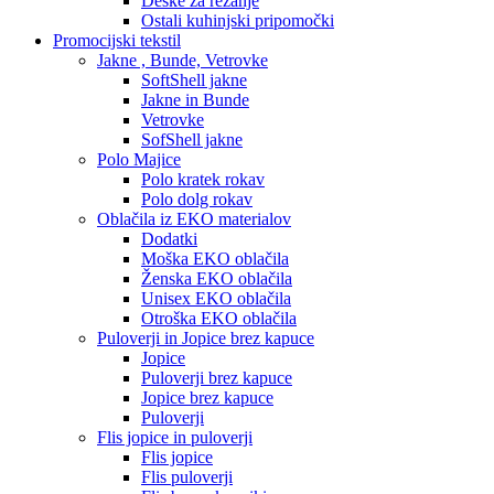
Deske za rezanje
Ostali kuhinjski pripomočki
Promocijski tekstil
Jakne , Bunde, Vetrovke
SoftShell jakne
Jakne in Bunde
Vetrovke
SofShell jakne
Polo Majice
Polo kratek rokav
Polo dolg rokav
Oblačila iz EKO materialov
Dodatki
Moška EKO oblačila
Ženska EKO oblačila
Unisex EKO oblačila
Otroška EKO oblačila
Puloverji in Jopice brez kapuce
Jopice
Puloverji brez kapuce
Jopice brez kapuce
Puloverji
Flis jopice in puloverji
Flis jopice
Flis puloverji