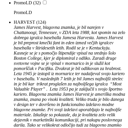
PromoLD
(32)
PromoLD
HARVEST
(124)
James Harvest, blagovna znamka, je bil narejen v
Chattanoogi, Tennessee, v ZDA leta 1988, kot spomin na zelo
dobrega igralca baseballa Jamesa Harvesta. James Harvest
je bil preprost kmečki fant in eden izmed večjih igralcev
baseballa v štiridesetih letih. Rodil se je v Kentuckyju.
Kasneje se je s pomočjo štipendije vpisal na srednjo šolo
Boston College, kjer je diplomiral z odliko. Zaradi druge
svetovne vojne se je vpisal v mornarico in je služil kot
pomorščak v Pacifiku. Dvakrat je bil odlikovan za hrabrost.
Leta 1945 je izstopil iz mornarice ter nadaljeval svojo kariero
v baseballu. V naslednjih 7 letih je bil James najboljši strelec
in je bil kar trikrat proglašen za najboljšega igralca “Most
Valuable Player” . Leta 1953 pa je zaključil s svojo športno
kariero. Blagovna znamka James Harvest je ameriška modna
znamka, znana po visoki kvaliteti. Veliko truda je bilo danega
v design ter v dovršeno in funkcionalno izdelavo modne
blagovne znamke. Pri svoji izdelavi uporabljajo le najboljše
materiale. Izkušnje so pokazale, da je kvaliteta zelo velik
dejavnik v marketinški komunikaciji, pri nakupu poslovnega
darila. Tako se velikokrat odločijo tudi za blagovno znamko