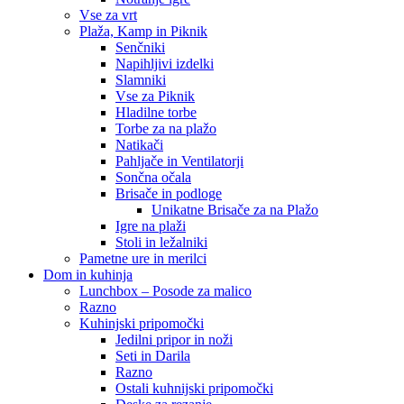
Vse za vrt
Plaža, Kamp in Piknik
Senčniki
Napihljivi izdelki
Slamniki
Vse za Piknik
Hladilne torbe
Torbe za na plažo
Natikači
Pahljače in Ventilatorji
Sončna očala
Brisače in podloge
Unikatne Brisače za na Plažo
Igre na plaži
Stoli in ležalniki
Pametne ure in merilci
Dom in kuhinja
Lunchbox – Posode za malico
Razno
Kuhinjski pripomočki
Jedilni pripor in noži
Seti in Darila
Razno
Ostali kuhnijski pripomočki