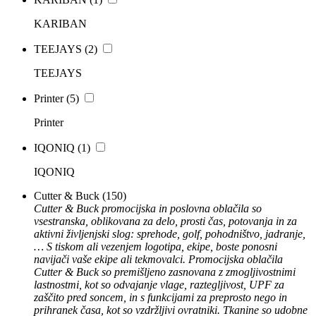
KARIBAN
TEEJAYS
(2)
TEEJAYS
Printer
(5)
Printer
IQONIQ
(1)
IQONIQ
Cutter & Buck
(150)
Cutter & Buck promocijska in poslovna oblačila so
vsestranska, oblikovana za delo, prosti čas, potovanja in za
aktivni življenjski slog: sprehode, golf, pohodništvo, jadranje,
… S tiskom ali vezenjem logotipa, ekipe, boste ponosni
navijači vaše ekipe ali tekmovalci. Promocijska oblačila
Cutter & Buck so premišljeno zasnovana z zmogljivostnimi
lastnostmi, kot so odvajanje vlage, raztegljivost, UPF za
zaščito pred soncem, in s funkcijami za preprosto nego in
prihranek časa, kot so vzdržljivi ovratniki. Tkanine so udobne