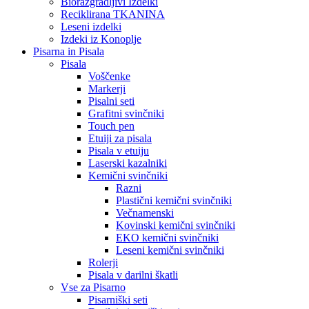
Biorazgradljivi Izdelki
Reciklirana TKANINA
Leseni izdelki
Izdeki iz Konoplje
Pisarna in Pisala
Pisala
Voščenke
Markerji
Pisalni seti
Grafitni svinčniki
Touch pen
Etuiji za pisala
Pisala v etuiju
Laserski kazalniki
Kemični svinčniki
Razni
Plastični kemični svinčniki
Večnamenski
Kovinski kemični svinčniki
EKO kemični svinčniki
Leseni kemični svinčniki
Rolerji
Pisala v darilni škatli
Vse za Pisarno
Pisarniški seti