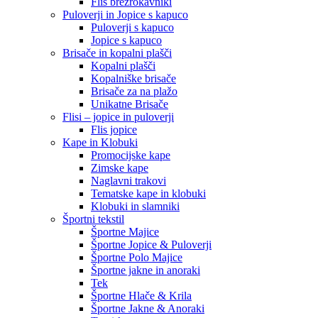
Flis brezrokavniki
Puloverji in Jopice s kapuco
Puloverji s kapuco
Jopice s kapuco
Brisače in kopalni plašči
Kopalni plašči
Kopalniške brisače
Brisače za na plažo
Unikatne Brisače
Flisi – jopice in puloverji
Flis jopice
Kape in Klobuki
Promocijske kape
Zimske kape
Naglavni trakovi
Tematske kape in klobuki
Klobuki in slamniki
Športni tekstil
Športne Majice
Športne Jopice & Puloverji
Športne Polo Majice
Športne jakne in anoraki
Tek
Športne Hlače & Krila
Športne Jakne & Anoraki