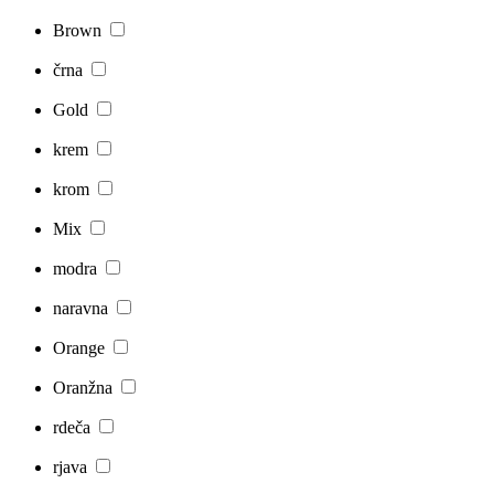
Brown
črna
Gold
krem
krom
Mix
modra
naravna
Orange
Oranžna
rdeča
rjava