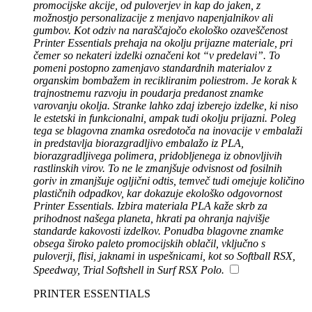
promocijske akcije, od puloverjev in kap do jaken, z
možnostjo personalizacije z menjavo napenjalnikov ali
gumbov. Kot odziv na naraščajočo ekološko ozaveščenost
Printer Essentials prehaja na okolju prijazne materiale, pri
čemer so nekateri izdelki označeni kot “v predelavi”. To
pomeni postopno zamenjavo standardnih materialov z
organskim bombažem in recikliranim poliestrom. Je korak k
trajnostnemu razvoju in poudarja predanost znamke
varovanju okolja. Stranke lahko zdaj izberejo izdelke, ki niso
le estetski in funkcionalni, ampak tudi okolju prijazni. Poleg
tega se blagovna znamka osredotoča na inovacije v embalaži
in predstavlja biorazgradljivo embalažo iz PLA,
biorazgradljivega polimera, pridobljenega iz obnovljivih
rastlinskih virov. To ne le zmanjšuje odvisnost od fosilnih
goriv in zmanjšuje ogljični odtis, temveč tudi omejuje količino
plastičnih odpadkov, kar dokazuje ekološko odgovornost
Printer Essentials. Izbira materiala PLA kaže skrb za
prihodnost našega planeta, hkrati pa ohranja najvišje
standarde kakovosti izdelkov. Ponudba blagovne znamke
obsega široko paleto promocijskih oblačil, vključno s
puloverji, flisi, jaknami in uspešnicami, kot so Softball RSX,
Speedway, Trial Softshell in Surf RSX Polo.
PRINTER ESSENTIALS