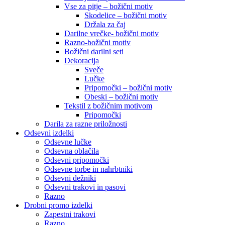
Vse za pitje – božični motiv
Skodelice – božični motiv
Držala za čaj
Darilne vrečke- božični motiv
Razno-božični motiv
Božični darilni seti
Dekoracija
Sveče
Lučke
Pripomočki – božični motiv
Obeski – božični motiv
Tekstil z božičnim motivom
Pripomočki
Darila za razne priložnosti
Odsevni izdelki
Odsevne lučke
Odsevna oblačila
Odsevni pripomočki
Odsevne torbe in nahrbtniki
Odsevni dežniki
Odsevni trakovi in pasovi
Razno
Drobni promo izdelki
Zapestni trakovi
Razno