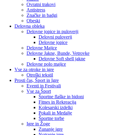
Ovratni trakovi
Antistress
Značke in badgi
Obeski
Delovna obleka
Delovne jopice in puloverji
Delovni puloverji
Delovne jopice
Delovne Majice
Delovne Jakne, Bunde, Vetrovke
Delovne Soft shell jakne
Delovne polo majice
Vse za otroke in igre
Otroški tekstil
Prosti čas, Šport in Igre
Eventi in Festivali
Vse za Šport
Športne flaške in bidoni
Fitnes in Rekreacija
Kolesarski izdelki
Pokali in Medalje
Športne torbe
Igre in Žoge
Zunanje igre
Notranje igre