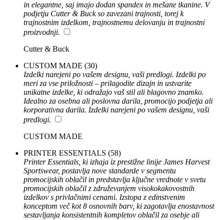
in elegantne, saj imajo dodan spandex in mešane tkanine. V
podjetju Cutter & Buck so zavezani trajnosti, torej k
trajnostnim izdelkom, trajnostnemu delovanju in trajnostni
proizvodnji.
Cutter & Buck
CUSTOM MADE
(30)
Izdelki narejeni po vašem designu, vaši predlogi. Izdelki po
meri za vse priložnosti – prilagodite dizajn in ustvarite
unikatne izdelke, ki odražajo vaš stil ali blagovno znamko.
Idealno za osebna ali poslovna darila, promocijo podjetja ali
korporativna darila. Izdelki narejeni po vašem designu, vaši
predlogi.
CUSTOM MADE
PRINTER ESSENTIALS
(58)
Printer Essentials, ki izhaja iz prestižne linije James Harvest
Sportswear, postavlja nove standarde v segmentu
promocijskih oblačil in predstavlja ključne vrednote v svetu
promocijskih oblačil z združevanjem visokokakovostnih
izdelkov s privlačnimi cenami. Izstopa z edinstvenim
konceptom več kot 8 osnovnih barv, ki zagotavlja enostavnost
sestavljanja konsistentnih kompletov oblačil za osebje ali