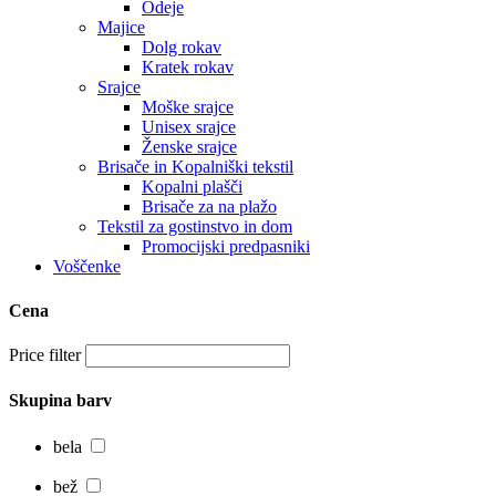
Odeje
Majice
Dolg rokav
Kratek rokav
Srajce
Moške srajce
Unisex srajce
Ženske srajce
Brisače in Kopalniški tekstil
Kopalni plašči
Brisače za na plažo
Tekstil za gostinstvo in dom
Promocijski predpasniki
Voščenke
Cena
Price filter
Skupina barv
bela
bež