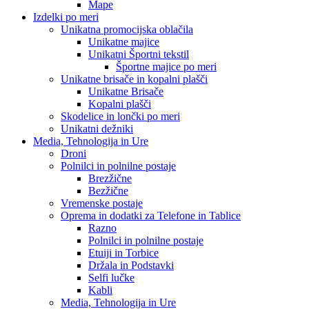
Mape
Izdelki po meri
Unikatna promocijska oblačila
Unikatne majice
Unikatni Športni tekstil
Športne majice po meri
Unikatne brisače in kopalni plašči
Unikatne Brisače
Kopalni plašči
Skodelice in lončki po meri
Unikatni dežniki
Media, Tehnologija in Ure
Droni
Polnilci in polnilne postaje
Brezžične
Bezžične
Vremenske postaje
Oprema in dodatki za Telefone in Tablice
Razno
Polnilci in polnilne postaje
Etuiji in Torbice
Držala in Podstavki
Selfi lučke
Kabli
Media, Tehnologija in Ure