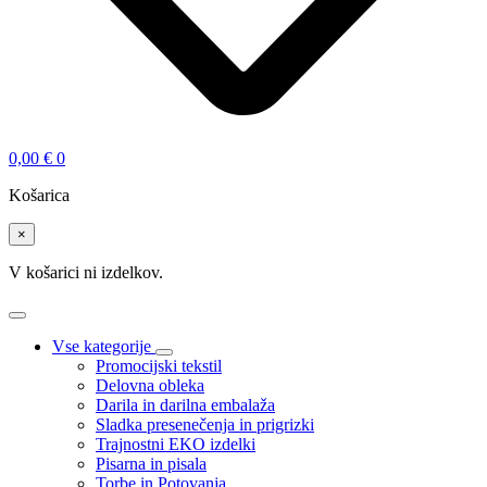
0,00
€
0
Košarica
×
V košarici ni izdelkov.
Vse kategorije
Promocijski tekstil
Delovna obleka
Darila in darilna embalaža
Sladka presenečenja in prigrizki
Trajnostni EKO izdelki
Pisarna in pisala
Torbe in Potovanja