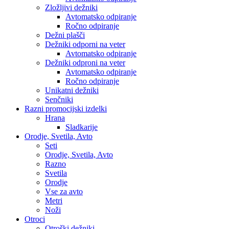
Zložljivi dežniki
Avtomatsko odpiranje
Ročno odpiranje
Dežni plašči
Dežniki odporni na veter
Avtomatsko odpiranje
Dežniki odproni na veter
Avtomatsko odpiranje
Ročno odpiranje
Unikatni dežniki
Senčniki
Razni promocijski izdelki
Hrana
Sladkarije
Orodje, Svetila, Avto
Seti
Orodje, Svetila, Avto
Razno
Svetila
Orodje
Vse za avto
Metri
Noži
Otroci
Otroški dežniki