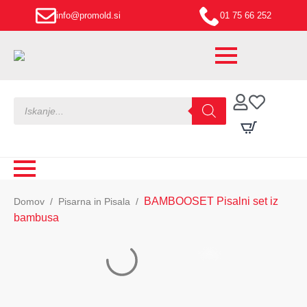
info@promold.si
01 75 66 252
Products
search
BAMBOOSET Pisalni set iz
Domov
Pisarna in Pisala
bambusa