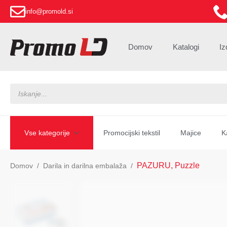
info@promold.si
Domov
Katalogi
Iz
Products
search
Vse kategorije
Promocijski tekstil
Majice
K
PAZURU, Puzzle
Domov
Darila in darilna embalaža