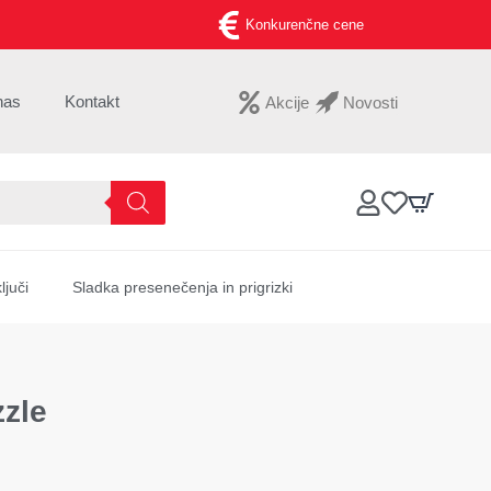
Konkurenčne cene
nas
Kontakt
Akcije
Novosti
ljuči
Sladka presenečenja in prigrizki
zle