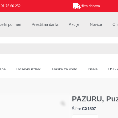
01 75 66 252
Hitra dobava
delki po meri
Prestižna darila
Akcije
Novice
O 
ape
Odsevni izdelki
Flaške za vodo
Pisala
USB k
PAZURU, Puz
Šifra:
CX1507