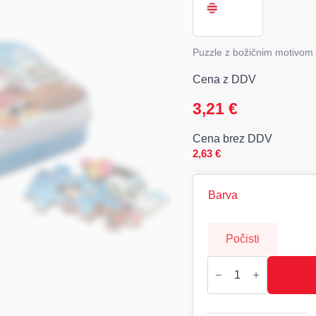
Puzzle z božičnim motivom 
Cena z DDV
3,21
€
Cena brez DDV
2,63
€
Barva
Počisti
PAZURU,
Puzzle
količina