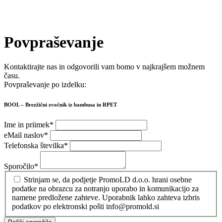
Povpraševanje
Kontaktirajte nas in odgovorili vam bomo v najkrajšem možnem
času.
Povpraševanje po izdelku:
BOOL – Brezžični zvočnik iz bambusa in RPET
Ime in priimek
*
eMail naslov
*
Telefonska številka
*
Sporočilo
*
Strinjam se, da podjetje PromoLD d.o.o. hrani osebne
podatke na obrazcu za notranjo uporabo in komunikacijo za
namene predložene zahteve. Uporabnik lahko zahteva izbris
podatkov po elektronski pošti info@promold.si