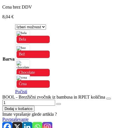
Cena brez DDV
8,04
€
Bela
Bež
Barva
Chocolate
Črna
Počisti
BOOL - Brezžični zvočnik iz bambusa in RPET količina
Dodaj v košarico
Imate vprašanje glede artikla ?
Povpraševanje