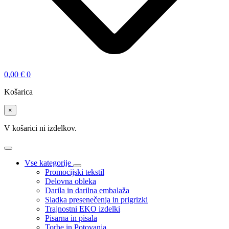
0,00
€
0
Košarica
×
V košarici ni izdelkov.
Vse kategorije
Promocijski tekstil
Delovna obleka
Darila in darilna embalaža
Sladka presenečenja in prigrizki
Trajnostni EKO izdelki
Pisarna in pisala
Torbe in Potovanja