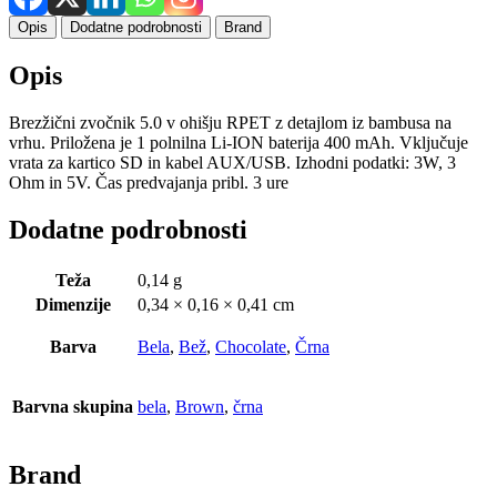
Opis
Dodatne podrobnosti
Brand
Opis
Brezžični zvočnik 5.0 v ohišju RPET z detajlom iz bambusa na
vrhu. Priložena je 1 polnilna Li-ION baterija 400 mAh. Vključuje
vrata za kartico SD in kabel AUX/USB. Izhodni podatki: 3W, 3
Ohm in 5V. Čas predvajanja pribl. 3 ure
Dodatne podrobnosti
Teža
0,14 g
Dimenzije
0,34 × 0,16 × 0,41 cm
Barva
Bela
,
Bež
,
Chocolate
,
Črna
Barvna skupina
bela
,
Brown
,
črna
Brand