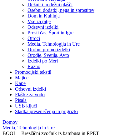
Dežniki in dežni plašči
Osebni dodatki, nega in sprostitev
Dom in Kuhinja
Vse za pitje
Odsevni izdelki
Prosti čas, Šport in Igre
Otroci
Media, Tehnologija in Ure
Drobni promo izdelki
Orodje, Svetila, Avto
Izdelki po Meri
Razno
Promocijski tekstil
Majice
Kape
Odsevni izdelki
Flaške za vodo
Pisala
USB ključi
Sladka presenečenja in prigrizki
Domov
Media, Tehnologija in Ure
BOOL – Brezžični zvočnik iz bambusa in RPET