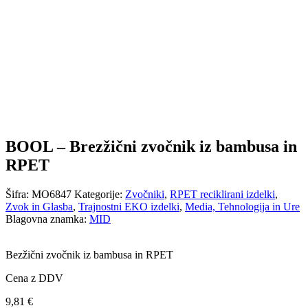
BOOL – Brezžični zvočnik iz bambusa in
RPET
Šifra:
MO6847
Kategorije:
Zvočniki
,
RPET reciklirani izdelki
,
Zvok in Glasba
,
Trajnostni EKO izdelki
,
Media, Tehnologija in Ure
Blagovna znamka:
MID
Bezžični zvočnik iz bambusa in RPET
Cena z DDV
9,81
€