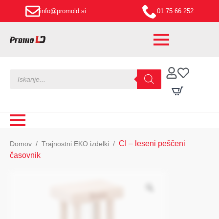
info@promold.si
01 75 66 252
Products
search
CI – leseni peščeni
Domov
Trajnostni EKO izdelki
časovnik