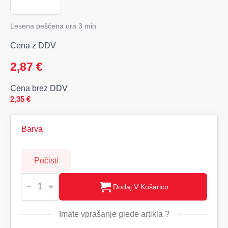
Lesena peščena ura 3 min
Cena z DDV
2,87
€
Cena brez DDV
2,35
€
Barva
Počisti
CI
-
Dodaj V Košarico
leseni
peščeni
časovnik
Imate vprašanje glede artikla ?
količina