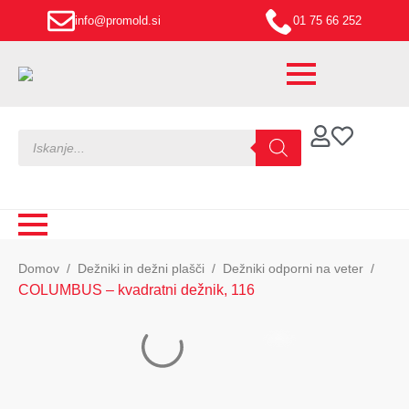
info@promold.si
01 75 66 252
Products
search
Domov
Dežniki in dežni plašči
Dežniki odporni na veter
COLUMBUS – kvadratni dežnik, 116