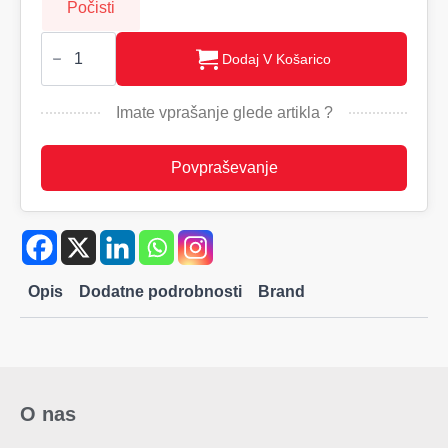
Počisti
COLUMBUS
-
Dodaj V Košarico
kvadratni
dežnik,
116
Imate vprašanje glede artikla ?
količina
Povpraševanje
Opis
Dodatne podrobnosti
Brand
O nas