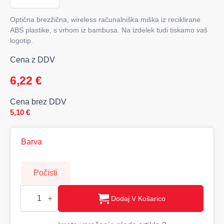
Optična brezžična, wireless računalniška miška iz reciklirane
ABS plastike, s vrhom iz bambusa. Na izdelek tudi tiskamo vaš
logotip.
Cena z DDV
6,22
€
Cena brez DDV
5,10
€
Barva
Počisti
CURVY
BAM
Dodaj V Košarico
wireless
optična
miška