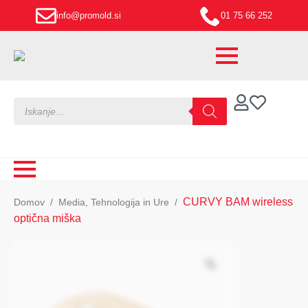
info@promold.si
01 75 66 252
Products
search
CURVY BAM wireless
Domov
Media, Tehnologija in Ure
optična miška