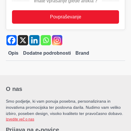
Imate vprašanje glede artikla ?
količina
Povpraševanje
Opis
Dodatne podrobnosti
Brand
O nas
Smo podjetje, ki vam ponuja posebna, personalizirana in
inovativna promocijska ter poslovna darila. Nudimo vam veliko
izbiro, poseben design, visoko kvaliteto ter pravočasno dobavo.
Izvedite več o nas
Prijava na e-novice