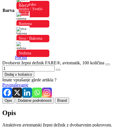
Mornarsko
Rdeča
modra / Svetlo
Barva
modra
Rumena
Siva / Bakrena
Srebrna
Počisti
Dvobavni žepni dežnik FARE®, avtomatik, 100 količina
Dodaj v košarico
Imate vprašanje glede artikla ?
Povpraševanje
Opis
Dodatne podrobnosti
Brand
Opis
Atraktiven avtomatski žepni dežnik z dvobarvnim pokrovom.