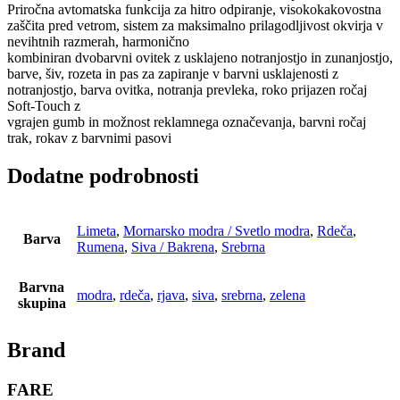
Priročna avtomatska funkcija za hitro odpiranje, visokokakovostna
zaščita pred vetrom, sistem za maksimalno prilagodljivost okvirja v
nevihtnih razmerah, harmonično
kombiniran dvobarvni ovitek z usklajeno notranjostjo in zunanjostjo,
barve, šiv, rozeta in pas za zapiranje v barvni usklajenosti z
notranjostjo, barva ovitka, notranja prevleka, roko prijazen ročaj
Soft-Touch z
vgrajen gumb in možnost reklamnega označevanja, barvni ročaj
trak, rokav z barvnimi pasovi
Dodatne podrobnosti
Limeta
,
Mornarsko modra / Svetlo modra
,
Rdeča
,
Barva
Rumena
,
Siva / Bakrena
,
Srebrna
Barvna
modra
,
rdeča
,
rjava
,
siva
,
srebrna
,
zelena
skupina
Brand
FARE