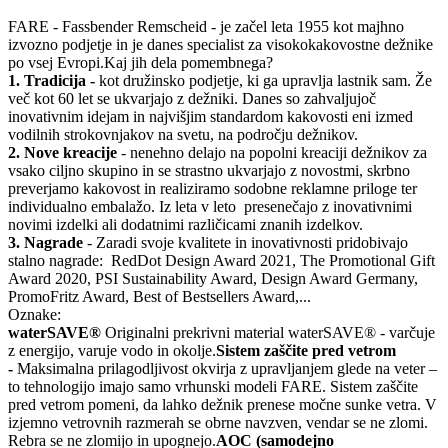
FARE - Fassbender Remscheid - je začel leta 1955 kot majhno
izvozno podjetje in je danes specialist za visokokakovostne dežnike
po vsej Evropi.
Kaj jih dela pomembnega?
1. Tradicija -
kot družinsko podjetje, ki ga upravlja lastnik sam. Že
več kot 60 let se ukvarjajo z dežniki. Danes so zahvaljujoč
inovativnim idejam in najvišjim standardom kakovosti eni izmed
vodilnih strokovnjakov na svetu, na področju dežnikov.
2. Nove kreacije
- nenehno delajo na popolni kreaciji dežnikov za
vsako ciljno skupino in se strastno ukvarjajo z novostmi, skrbno
preverjamo kakovost in realiziramo sodobne reklamne priloge ter
individualno embalažo. Iz leta v leto presenečajo z inovativnimi
novimi izdelki ali dodatnimi različicami znanih izdelkov.
3. Nagrade
- Zaradi svoje kvalitete in inovativnosti pridobivajo
stalno nagrade: RedDot Design Award 2021, The Promotional Gift
Award 2020, PSI Sustainability Award, Design Award Germany,
PromoFritz Award, Best of Bestsellers Award,...
Oznake:
waterSAVE®
Originalni prekrivni material waterSAVE® - varčuje
z energijo, varuje vodo in okolje.
Sistem zaščite pred vetrom
-
Maksimalna prilagodljivost okvirja z upravljanjem glede na veter –
to tehnologijo imajo samo vrhunski modeli FARE. Sistem zaščite
pred vetrom pomeni, da lahko dežnik prenese močne sunke vetra. V
izjemno vetrovnih razmerah se obrne navzven, vendar se ne zlomi.
Rebra se ne zlomijo in upognejo.
AOC (samodejno