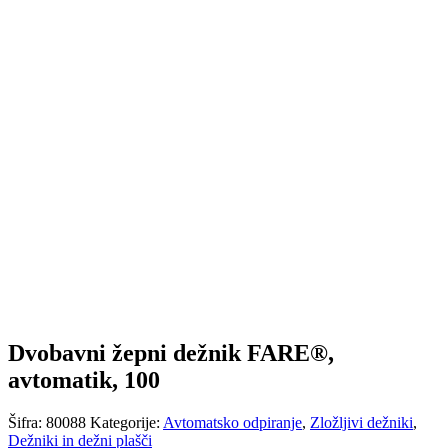
Dvobavni žepni dežnik FARE®,
avtomatik, 100
Šifra:
80088
Kategorije:
Avtomatsko odpiranje
,
Zložljivi dežniki
,
Dežniki in dežni plašči