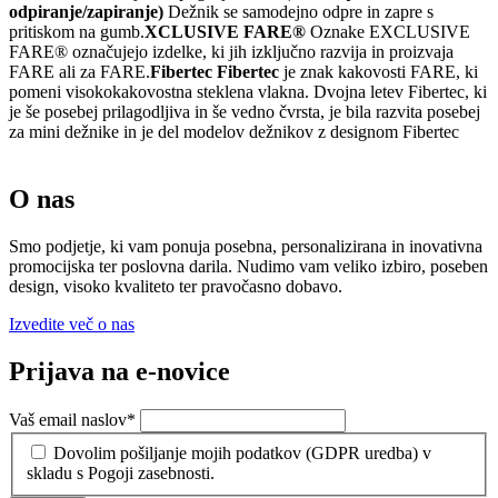
odpiranje/zapiranje)
Dežnik se samodejno odpre in zapre s
pritiskom na gumb.
XCLUSIVE FARE®
Oznake EXCLUSIVE
FARE® označujejo izdelke, ki jih izključno razvija in proizvaja
FARE ali za FARE.
Fibertec Fibertec
je znak kakovosti FARE, ki
pomeni visokokakovostna steklena vlakna. Dvojna letev Fibertec, ki
je še posebej prilagodljiva in še vedno čvrsta, je bila razvita posebej
za mini dežnike in je del modelov dežnikov z designom Fibertec
O nas
Smo podjetje, ki vam ponuja posebna, personalizirana in inovativna
promocijska ter poslovna darila. Nudimo vam veliko izbiro, poseben
design, visoko kvaliteto ter pravočasno dobavo.
Izvedite več o nas
Prijava na e-novice
Vaš email naslov
*
Dovolim pošiljanje mojih podatkov (GDPR uredba) v
skladu s Pogoji zasebnosti.