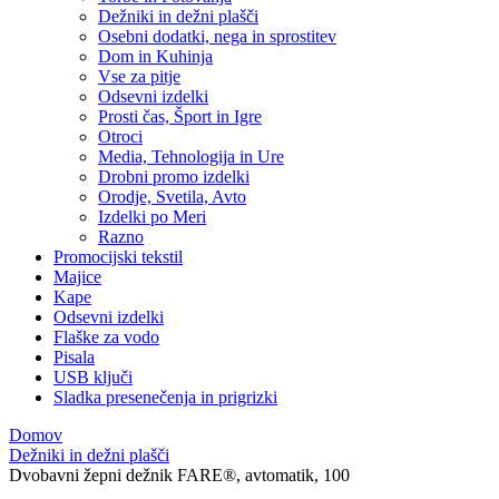
Dežniki in dežni plašči
Osebni dodatki, nega in sprostitev
Dom in Kuhinja
Vse za pitje
Odsevni izdelki
Prosti čas, Šport in Igre
Otroci
Media, Tehnologija in Ure
Drobni promo izdelki
Orodje, Svetila, Avto
Izdelki po Meri
Razno
Promocijski tekstil
Majice
Kape
Odsevni izdelki
Flaške za vodo
Pisala
USB ključi
Sladka presenečenja in prigrizki
Domov
Dežniki in dežni plašči
Dvobavni žepni dežnik FARE®, avtomatik, 100