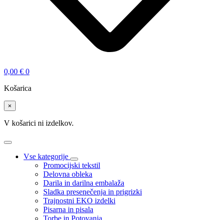
0,00
€
0
Košarica
×
V košarici ni izdelkov.
Vse kategorije
Promocijski tekstil
Delovna obleka
Darila in darilna embalaža
Sladka presenečenja in prigrizki
Trajnostni EKO izdelki
Pisarna in pisala
Torbe in Potovanja