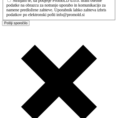
Strinjam se, da podjetje PromoLD d.o.o. hrani osebne
podatke na obrazcu za notranjo uporabo in komunikacijo za
namene predložene zahteve. Uporabnik lahko zahteva izbris
podatkov po elektronski pošti info@promold.si
Pošlji sporočilo