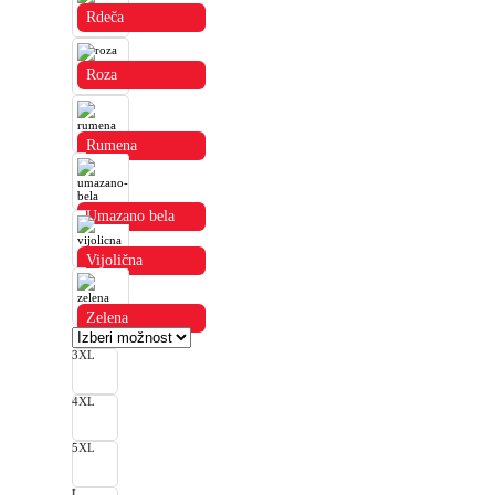
Rdeča
Roza
Rumena
Umazano bela
Vijolična
Zelena
3XL
4XL
5XL
L