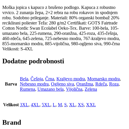
Moška jopica s kapuco z brušeno podlogo. Kapuca z robustno
vrvico. 2 zunanja žepa, 2×2 rebra na robu rokavov in spodnjem
robu. Sodobno prileganje. Materiali: 80% organski bombaž 20%
reciklirani poliester Teža: 280 g/m2 Certifikati: GOTS Fairtrade
Cotton Nordic Swan Ecolabel Oeko-Tex. Barve: 100-bela, 105-
umazano bela, 225-rumena, 290-oranžna, 425-roza, 435-češnja,
460-rdeča, 645-zelena, 725-nebesno modra, 767-kraljevo modra,
855-mornarsko modra, 885-vijolična, 980-ogljeno siva, 990-črna
Velikosti: S-4XL
Dodatne podrobnosti
Bela
,
Češnja
,
Črna
,
Kraljevo modra
,
Mornarsko modra
,
Barva
Nebesno modra
,
Ogljeno siva
,
Oranžma
,
Rdeča
,
Roza
,
Rumena
,
Umazano bela
,
Vijolična
,
Zelena
Velikost
3XL
,
4XL
,
5XL
,
L
,
M
,
S
,
XL
,
XS
,
XXL
Brand