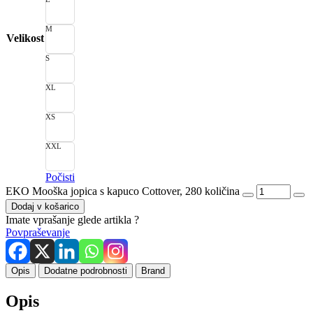
M
Velikost
S
XL
XS
XXL
Počisti
EKO Mooška jopica s kapuco Cottover, 280 količina
Dodaj v košarico
Imate vprašanje glede artikla ?
Povpraševanje
Opis
Dodatne podrobnosti
Brand
Opis