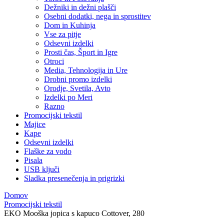
Dežniki in dežni plašči
Osebni dodatki, nega in sprostitev
Dom in Kuhinja
Vse za pitje
Odsevni izdelki
Prosti čas, Šport in Igre
Otroci
Media, Tehnologija in Ure
Drobni promo izdelki
Orodje, Svetila, Avto
Izdelki po Meri
Razno
Promocijski tekstil
Majice
Kape
Odsevni izdelki
Flaške za vodo
Pisala
USB ključi
Sladka presenečenja in prigrizki
Domov
Promocijski tekstil
EKO Mooška jopica s kapuco Cottover, 280