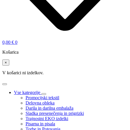
0,00
€
0
Košarica
×
V košarici ni izdelkov.
Vse kategorije
Promocijski tekstil
Delovna obleka
Darila in darilna embalaža
Sladka presenečenja in prigrizki
Trajnostni EKO izdelki
Pisarna in pisala
Torbe in Potovanja