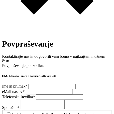
Povpraševanje
Kontaktirajte nas in odgovorili vam bomo v najkrajšem možnem
času.
Povpraševanje po izdelku:
EKO Mooška jopica s kapuco Cottover, 280
Ime in priimek
*
eMail naslov
*
Telefonska številka
*
Sporočilo
*