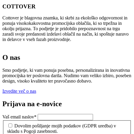
COTTOVER
Cottover je blagovna znamka, ki skrbi za ekološko odgovornost in
ponuja visokokakovostna promocijska oblačila, ki so trpežna in
okolju prijazna. To podjetje je pridobilo prepoznavnost na trgu
zaradi svoje predanosti izdelavi oblačil na način, ki spoštuje naravo
in delavce v vseh fazah proizvodnje.
O nas
Smo podjetje, ki vam ponuja posebna, personalizirana in inovativna
promocijska ter poslovna darila. Nudimo vam veliko izbiro, poseben
design, visoko kvaliteto ter pravočasno dobavo.
Izvedite več o nas
Prijava na e-novice
Vaš email naslov
*
Dovolim pošiljanje mojih podatkov (GDPR uredba) v
skladu s Pogoji zasebnosti.