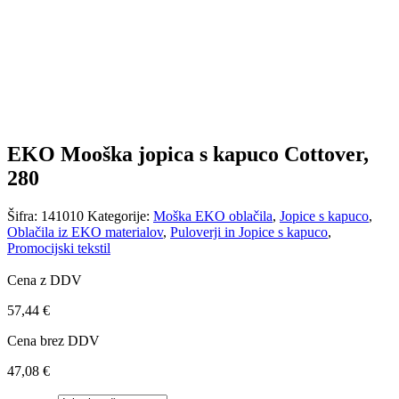
EKO Mooška jopica s kapuco Cottover,
280
Šifra:
141010
Kategorije:
Moška EKO oblačila
,
Jopice s kapuco
,
Oblačila iz EKO materialov
,
Puloverji in Jopice s kapuco
,
Promocijski tekstil
Cena z DDV
57,44
€
Cena brez DDV
47,08
€