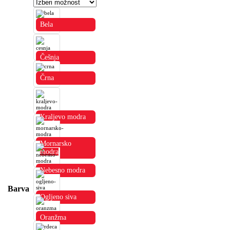
Bela
Češnja
Črna
Kraljevo modra
Mornarsko
modra
Nebesno modra
Barva
Ogljeno siva
Oranžma