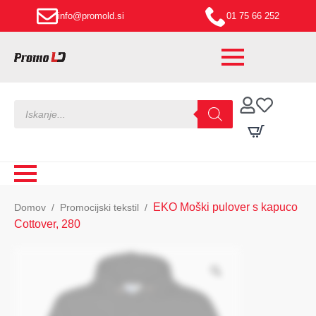
info@promold.si
01 75 66 252
Products
search
EKO Moški pulover s kapuco
Domov
Promocijski tekstil
Cottover, 280