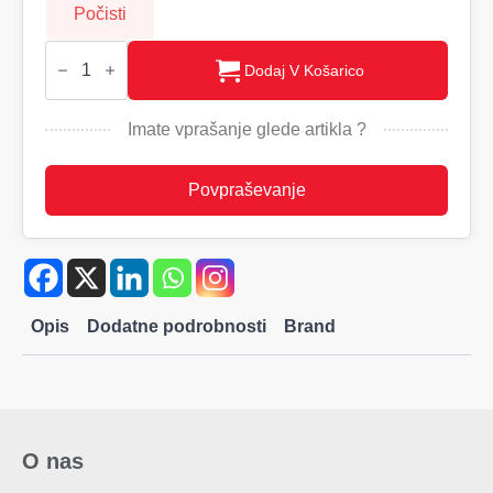
Počisti
EKO
Moški
Dodaj V Košarico
pulover
s
kapuco
Imate vprašanje glede artikla ?
Cottover,
280
količina
Povpraševanje
Opis
Dodatne podrobnosti
Brand
O nas