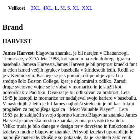
Velikost
3XL
,
4XL
,
L
,
M
,
S
,
XL
,
XXL
Brand
HARVEST
James Harvest
, blagovna znamka, je bil narejen v Chattanoogi,
Tennessee, v ZDA leta 1988, kot spomin na zelo dobrega igralca
baseballa Jamesa Harvesta.James Harvest je bil preprost kmečki fant
in eden izmed večjih igralcev baseballa v štiridesetih letih. Rodil se
je v Kentuckyju. Kasneje se je s pomočjo štipendije vpisal na
srednjo šolo Boston College, kjer je diplomiral z odliko. Zaradi
druge svetovne vojne se je vpisal v mornarico in je služil kot
pomorščak v Pacifiku. Dvakrat je bil odlikovan za hrabrost. Leta
1945 je izstopil iz mornarice ter nadaljeval svojo kariero v baseballu.
V naslednjih 7 letih je bil James najboljši strelec in je bil kar trikrat
proglašen za najboljšega igralca "Most Valuable Player" . Leta
1953 pa je zaključil s svojo športno kariero.Blagovna znamka James
Harvest je ameriška modna znamka, znana po visoki kvaliteti.
Veliko truda je bilo danega v design ter v dovršeno in funkcionalno
izdelavo modne blagovne znamke. Pri svoji izdelavi uporabljajo le
najboljše materiale.Izkušnje so pokazale, da je kvaliteta zelo velik