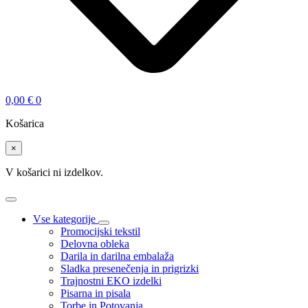
0,00
€
0
Košarica
×
V košarici ni izdelkov.
Vse kategorije
Promocijski tekstil
Delovna obleka
Darila in darilna embalaža
Sladka presenečenja in prigrizki
Trajnostni EKO izdelki
Pisarna in pisala
Torbe in Potovanja