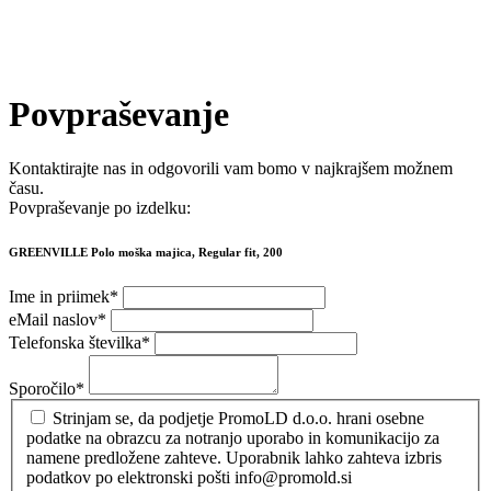
Povpraševanje
Kontaktirajte nas in odgovorili vam bomo v najkrajšem možnem
času.
Povpraševanje po izdelku:
GREENVILLE Polo moška majica, Regular fit, 200
Ime in priimek
*
eMail naslov
*
Telefonska številka
*
Sporočilo
*
Strinjam se, da podjetje PromoLD d.o.o. hrani osebne
podatke na obrazcu za notranjo uporabo in komunikacijo za
namene predložene zahteve. Uporabnik lahko zahteva izbris
podatkov po elektronski pošti info@promold.si