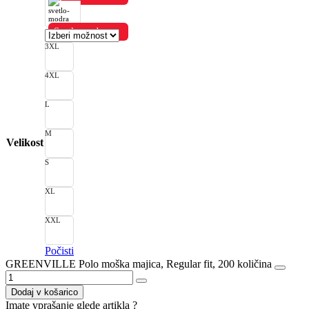
Svetlo modra
3XL
4XL
L
M
Velikost
S
XL
XXL
Počisti
GREENVILLE Polo moška majica, Regular fit, 200 količina
Dodaj v košarico
Imate vprašanje glede artikla ?