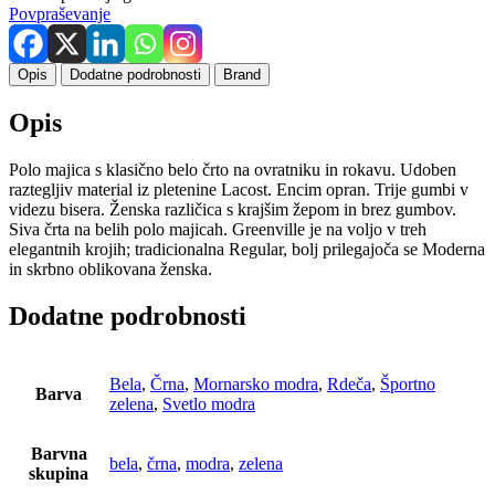
Povpraševanje
Opis
Dodatne podrobnosti
Brand
Opis
Polo majica s klasično belo črto na ovratniku in rokavu. Udoben
raztegljiv material iz pletenine Lacost. Encim opran. Trije gumbi v
videzu bisera. Ženska različica s krajšim žepom in brez gumbov.
Siva črta na belih polo majicah. Greenville je na voljo v treh
elegantnih krojih; tradicionalna Regular, bolj prilegajoča se Moderna
in skrbno oblikovana ženska.
Dodatne podrobnosti
Bela
,
Črna
,
Mornarsko modra
,
Rdeča
,
Športno
Barva
zelena
,
Svetlo modra
Barvna
bela
,
črna
,
modra
,
zelena
skupina