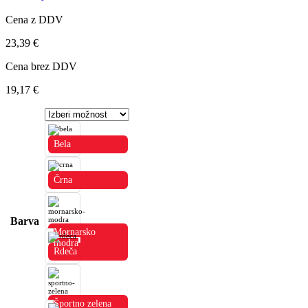
Cena z DDV
23,39
€
Cena brez DDV
19,17
€
Bela
Črna
Barva
Mornarsko
modra
Rdeča
Športno zelena