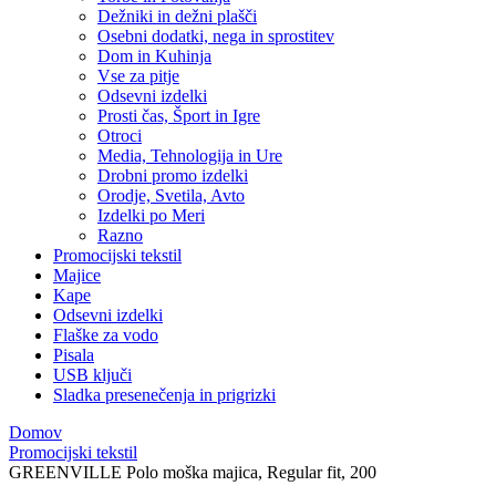
Dežniki in dežni plašči
Osebni dodatki, nega in sprostitev
Dom in Kuhinja
Vse za pitje
Odsevni izdelki
Prosti čas, Šport in Igre
Otroci
Media, Tehnologija in Ure
Drobni promo izdelki
Orodje, Svetila, Avto
Izdelki po Meri
Razno
Promocijski tekstil
Majice
Kape
Odsevni izdelki
Flaške za vodo
Pisala
USB ključi
Sladka presenečenja in prigrizki
Domov
Promocijski tekstil
GREENVILLE Polo moška majica, Regular fit, 200