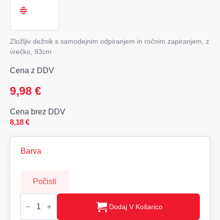
Zložljiv dežnik s samodejnim odpiranjem in ročnim zapiranjem, z
vrečko, 93cm
Cena z DDV
9,98
€
Cena brez DDV
8,18
€
Barva
Počisti
HAARLEM
Zložljivi
Dodaj V Košarico
dežnik