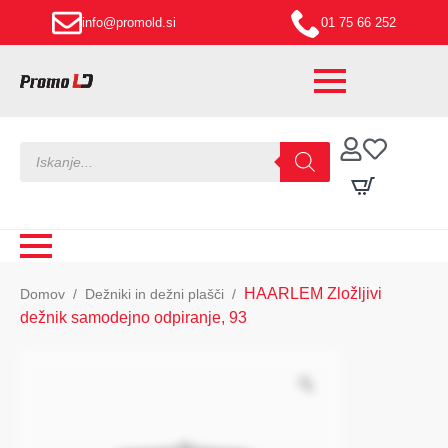
info@promold.si
01 75 66 252
Products
search
HAARLEM Zložljivi
Domov
Dežniki in dežni plašči
dežnik samodejno odpiranje, 93