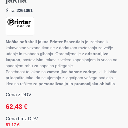
Šifra:
2261061
Moška softshell jakna Printer Essentials
je izdelana iz
kakovostne vezane tkanine z dodatkom raztezanja za večje
udobje in svobodo gibanja. Opremljena je z
odstranljivo
kapuco
, nastavljivimi rokavi z velcro zapenjanjem in vrvico na
spodnjem robu za popolno prileganje.
Posebnost te jakne so
zamenljive barvne zadrge
, ki jih lahko
prilagodite tako, da se ujemajo z logotipom vašega podjetja –
idealna rešitev za
personalizacijo in promocijska oblačila
.
Cena z DDV
62,43
€
Cena brez DDV
51,17
€