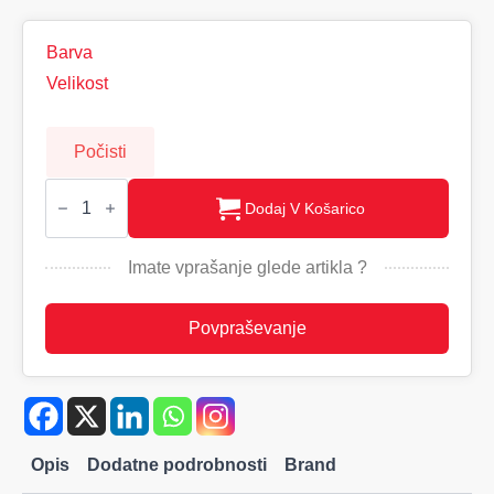
Barva
Velikost
Počisti
KARTING
Moška
Dodaj V Košarico
SoftShell
jakna
količina
Imate vprašanje glede artikla ?
Povpraševanje
Opis
Dodatne podrobnosti
Brand