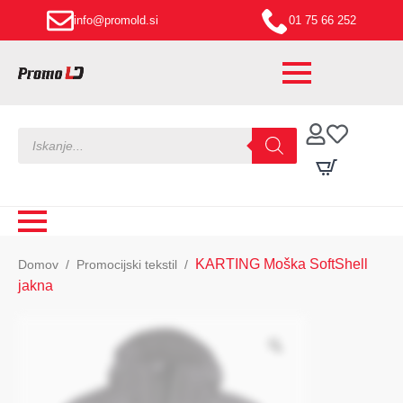
info@promold.si
01 75 66 252
Products
search
KARTING Moška SoftShell
Domov
Promocijski tekstil
jakna